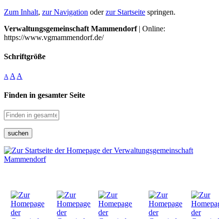
Zum Inhalt
,
zur Navigation
oder
zur Startseite
springen.
Verwaltungsgemeinschaft Mammendorf
| Online:
https://www.vgmammendorf.de/
Schriftgröße
A
A
A
Finden in gesamter Seite
suchen