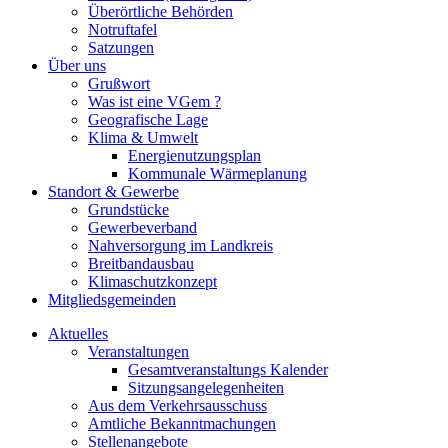
Überörtliche Behörden
Notruftafel
Satzungen
Über uns
Grußwort
Was ist eine VGem ?
Geografische Lage
Klima & Umwelt
Energienutzungsplan
Kommunale Wärmeplanung
Standort & Gewerbe
Grundstücke
Gewerbeverband
Nahversorgung im Landkreis
Breitbandausbau
Klimaschutzkonzept
Mitgliedsgemeinden
Aktuelles
Veranstaltungen
Gesamtveranstaltungs Kalender
Sitzungsangelegenheiten
Aus dem Verkehrsausschuss
Amtliche Bekanntmachungen
Stellenangebote