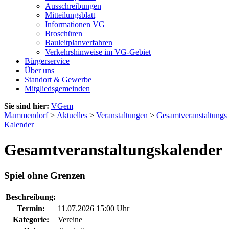
Ausschreibungen
Mitteilungsblatt
Informationen VG
Broschüren
Bauleitplanverfahren
Verkehrshinweise im VG-Gebiet
Bürgerservice
Über uns
Standort & Gewerbe
Mitgliedsgemeinden
Sie sind hier:
VGem
Mammendorf
>
Aktuelles
>
Veranstaltungen
>
Gesamtveranstaltungs
Kalender
Gesamtveranstaltungskalender
Spiel ohne Grenzen
Beschreibung:
Termin:
11.07.2026 15:00 Uhr
Kategorie:
Vereine