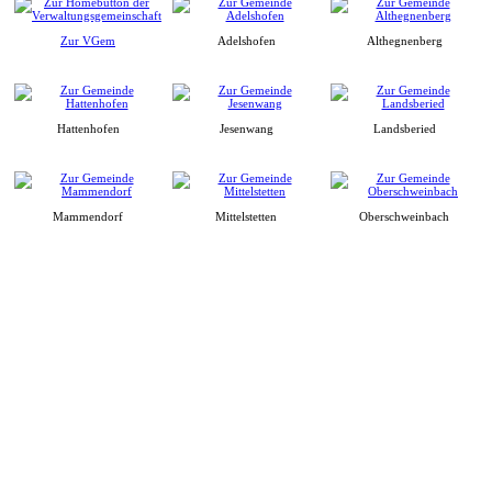
Zur VGem
Adelshofen
Althegnenberg
Hattenhofen
Jesenwang
Landsberied
Mammendorf
Mittelstetten
Oberschweinbach