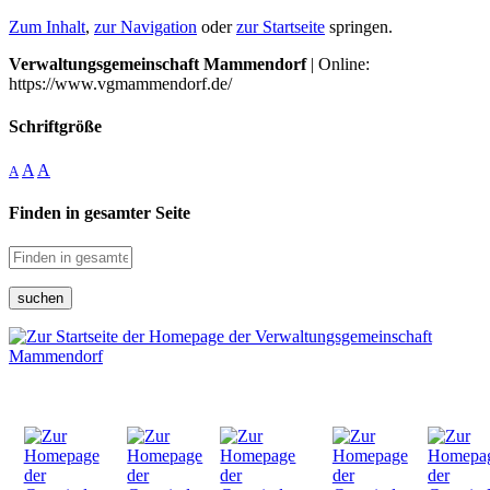
Zum Inhalt
,
zur Navigation
oder
zur Startseite
springen.
Verwaltungsgemeinschaft Mammendorf
| Online:
https://www.vgmammendorf.de/
Schriftgröße
A
A
A
Finden in gesamter Seite
suchen