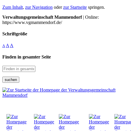
Zum Inhalt
,
zur Navigation
oder
zur Startseite
springen.
Verwaltungsgemeinschaft Mammendorf
| Online:
https://www.vgmammendorf.de/
Schriftgröße
A
A
A
Finden in gesamter Seite
suchen