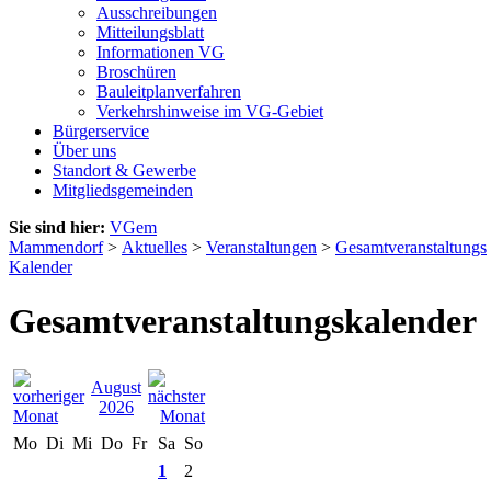
Ausschreibungen
Mitteilungsblatt
Informationen VG
Broschüren
Bauleitplanverfahren
Verkehrshinweise im VG-Gebiet
Bürgerservice
Über uns
Standort & Gewerbe
Mitgliedsgemeinden
Sie sind hier:
VGem
Mammendorf
>
Aktuelles
>
Veranstaltungen
>
Gesamtveranstaltungs
Kalender
Gesamtveranstaltungskalender
August
2026
Mo
Di
Mi
Do
Fr
Sa
So
1
2