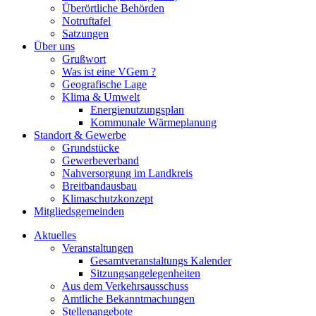
Überörtliche Behörden
Notruftafel
Satzungen
Über uns
Grußwort
Was ist eine VGem ?
Geografische Lage
Klima & Umwelt
Energienutzungsplan
Kommunale Wärmeplanung
Standort & Gewerbe
Grundstücke
Gewerbeverband
Nahversorgung im Landkreis
Breitbandausbau
Klimaschutzkonzept
Mitgliedsgemeinden
Aktuelles
Veranstaltungen
Gesamtveranstaltungs Kalender
Sitzungsangelegenheiten
Aus dem Verkehrsausschuss
Amtliche Bekanntmachungen
Stellenangebote