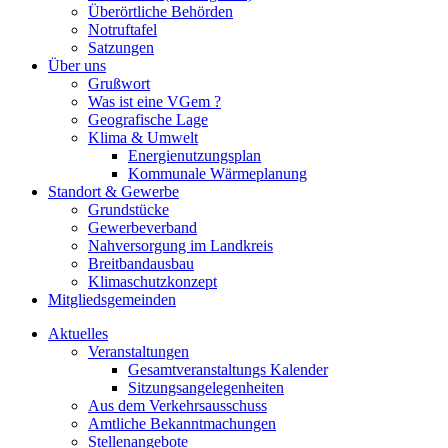
Überörtliche Behörden
Notruftafel
Satzungen
Über uns
Grußwort
Was ist eine VGem ?
Geografische Lage
Klima & Umwelt
Energienutzungsplan
Kommunale Wärmeplanung
Standort & Gewerbe
Grundstücke
Gewerbeverband
Nahversorgung im Landkreis
Breitbandausbau
Klimaschutzkonzept
Mitgliedsgemeinden
Aktuelles
Veranstaltungen
Gesamtveranstaltungs Kalender
Sitzungsangelegenheiten
Aus dem Verkehrsausschuss
Amtliche Bekanntmachungen
Stellenangebote