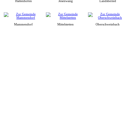
Hattenhofen
Jesenwang
Landsberied
Mammendorf
Mittelstetten
Oberschweinbach