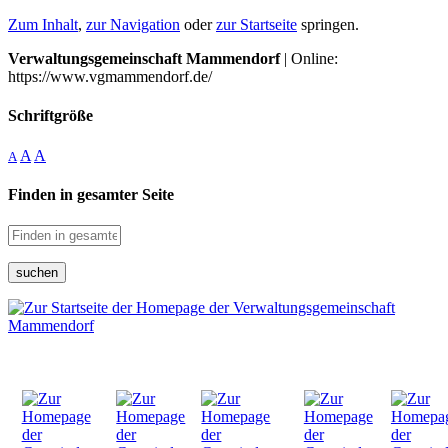
Zum Inhalt
,
zur Navigation
oder
zur Startseite
springen.
Verwaltungsgemeinschaft Mammendorf
| Online:
https://www.vgmammendorf.de/
Schriftgröße
A
A
A
Finden in gesamter Seite
suchen