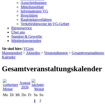
Ausschreibungen
Mitteilungsblatt
Informationen VG
Broschüren
Bauleitplanverfahren
Verkehrshinweise im VG-Gebiet
Bürgerservice
Über uns
Standort & Gewerbe
Mitgliedsgemeinden
Sie sind hier:
VGem
Mammendorf
>
Aktuelles
>
Veranstaltungen
>
Gesamtveranstaltungs
Kalender
Gesamtveranstaltungskalender
August
2026
Mo
Di
Mi
Do
Fr
Sa
So
1
2