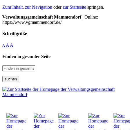
Zum Inhalt
,
zur Navigation
oder
zur Startseite
springen.
Verwaltungsgemeinschaft Mammendorf
| Online:
https://www.vgmammendorf.de/
Schriftgröße
A
A
A
Finden in gesamter Seite
suchen