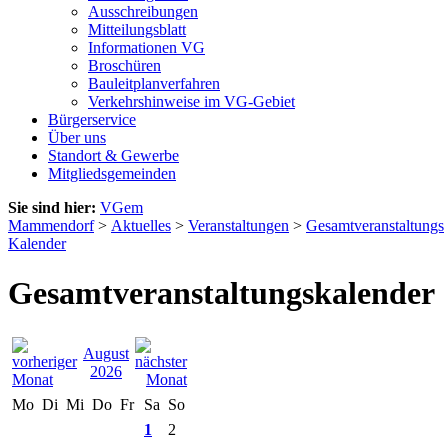
Ausschreibungen
Mitteilungsblatt
Informationen VG
Broschüren
Bauleitplanverfahren
Verkehrshinweise im VG-Gebiet
Bürgerservice
Über uns
Standort & Gewerbe
Mitgliedsgemeinden
Sie sind hier:
VGem
Mammendorf
>
Aktuelles
>
Veranstaltungen
>
Gesamtveranstaltungs
Kalender
Gesamtveranstaltungskalender
August
2026
Mo
Di
Mi
Do
Fr
Sa
So
1
2