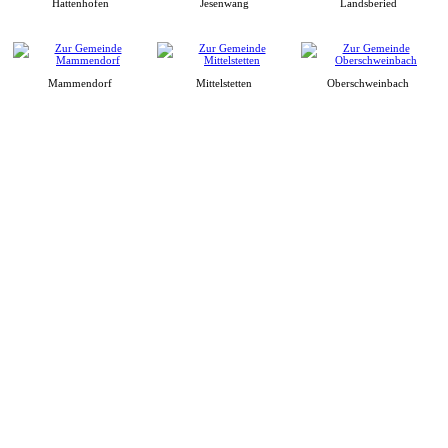
Hattenhofen
Jesenwang
Landsberied
Mammendorf
Mittelstetten
Oberschweinbach