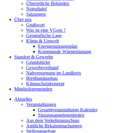
Überörtliche Behörden
Notruftafel
Satzungen
Über uns
Grußwort
Was ist eine VGem ?
Geografische Lage
Klima & Umwelt
Energienutzungsplan
Kommunale Wärmeplanung
Standort & Gewerbe
Grundstücke
Gewerbeverband
Nahversorgung im Landkreis
Breitbandausbau
Klimaschutzkonzept
Mitgliedsgemeinden
Aktuelles
Veranstaltungen
Gesamtveranstaltungs Kalender
Sitzungsangelegenheiten
Aus dem Verkehrsausschuss
Amtliche Bekanntmachungen
Stellenangebote