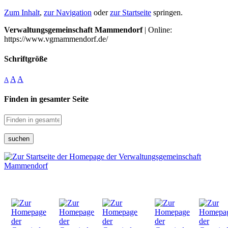
Zum Inhalt
,
zur Navigation
oder
zur Startseite
springen.
Verwaltungsgemeinschaft Mammendorf
| Online:
https://www.vgmammendorf.de/
Schriftgröße
A
A
A
Finden in gesamter Seite
suchen