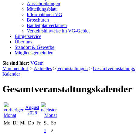
Ausschreibungen
Mitteilungsblatt
Informationen VG
Broschüren
Bauleitplanverfahren
Verkehrshinweise im VG-Gebiet
Bürgerservice
Über uns
Standort & Gewerbe
Mitgliedsgemeinden
Sie sind hier:
VGem
Mammendorf
>
Aktuelles
>
Veranstaltungen
>
Gesamtveranstaltungs
Kalender
Gesamtveranstaltungskalender
August
2026
Mo
Di
Mi
Do
Fr
Sa
So
1
2