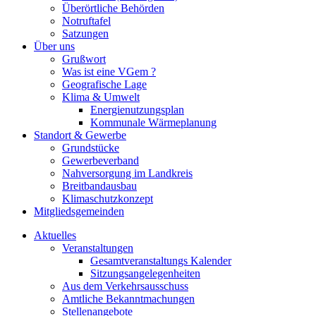
Überörtliche Behörden
Notruftafel
Satzungen
Über uns
Grußwort
Was ist eine VGem ?
Geografische Lage
Klima & Umwelt
Energienutzungsplan
Kommunale Wärmeplanung
Standort & Gewerbe
Grundstücke
Gewerbeverband
Nahversorgung im Landkreis
Breitbandausbau
Klimaschutzkonzept
Mitgliedsgemeinden
Aktuelles
Veranstaltungen
Gesamtveranstaltungs Kalender
Sitzungsangelegenheiten
Aus dem Verkehrsausschuss
Amtliche Bekanntmachungen
Stellenangebote