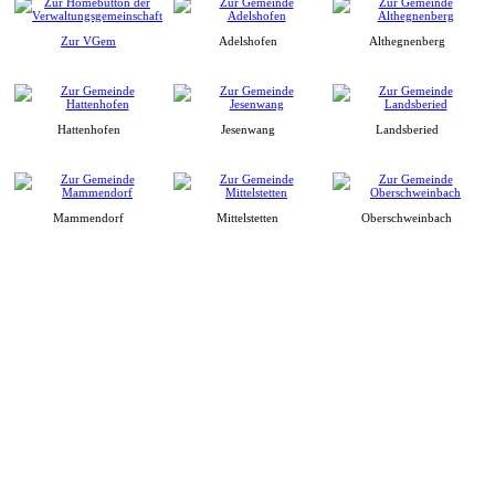
Zur VGem
Adelshofen
Althegnenberg
Hattenhofen
Jesenwang
Landsberied
Mammendorf
Mittelstetten
Oberschweinbach