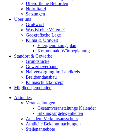
Überörtliche Behörden
Notruftafel
Satzungen
Über uns
Grußwort
Was ist eine VGem ?
Geografische Lage
Klima & Umwelt
Energienutzungsplan
Kommunale Wärmeplanung
Standort & Gewerbe
Grundstücke
Gewerbeverband
Nahversorgung im Landkreis
Breitbandausbau
Klimaschutzkonzept
Mitgliedsgemeinden
Aktuelles
Veranstaltungen
Gesamtveranstaltungs Kalender
Sitzungsangelegenheiten
Aus dem Verkehrsausschuss
Amtliche Bekanntmachungen
Stellenangebote