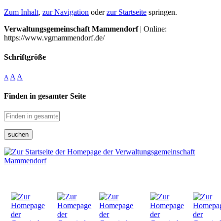
Zum Inhalt
,
zur Navigation
oder
zur Startseite
springen.
Verwaltungsgemeinschaft Mammendorf
| Online:
https://www.vgmammendorf.de/
Schriftgröße
A
A
A
Finden in gesamter Seite
suchen