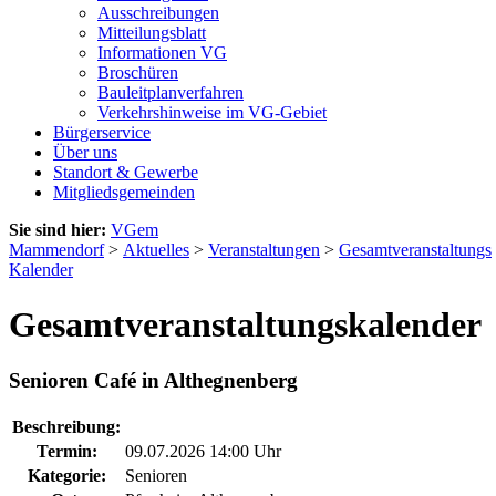
Ausschreibungen
Mitteilungsblatt
Informationen VG
Broschüren
Bauleitplanverfahren
Verkehrshinweise im VG-Gebiet
Bürgerservice
Über uns
Standort & Gewerbe
Mitgliedsgemeinden
Sie sind hier:
VGem
Mammendorf
>
Aktuelles
>
Veranstaltungen
>
Gesamtveranstaltungs
Kalender
Gesamtveranstaltungskalender
Senioren Café in Althegnenberg
Beschreibung:
Termin:
09.07.2026 14:00 Uhr
Kategorie:
Senioren