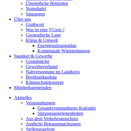
Überörtliche Behörden
Notruftafel
Satzungen
Über uns
Grußwort
Was ist eine VGem ?
Geografische Lage
Klima & Umwelt
Energienutzungsplan
Kommunale Wärmeplanung
Standort & Gewerbe
Grundstücke
Gewerbeverband
Nahversorgung im Landkreis
Breitbandausbau
Klimaschutzkonzept
Mitgliedsgemeinden
Aktuelles
Veranstaltungen
Gesamtveranstaltungs Kalender
Sitzungsangelegenheiten
Aus dem Verkehrsausschuss
Amtliche Bekanntmachungen
Stellenangebote