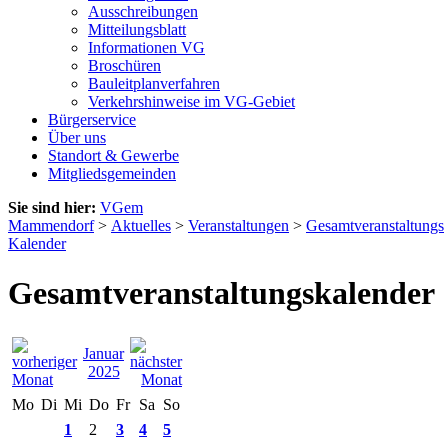
Ausschreibungen
Mitteilungsblatt
Informationen VG
Broschüren
Bauleitplanverfahren
Verkehrshinweise im VG-Gebiet
Bürgerservice
Über uns
Standort & Gewerbe
Mitgliedsgemeinden
Sie sind hier:
VGem
Mammendorf
>
Aktuelles
>
Veranstaltungen
>
Gesamtveranstaltungs
Kalender
Gesamtveranstaltungskalender
Januar
2025
Mo
Di
Mi
Do
Fr
Sa
So
1
2
3
4
5