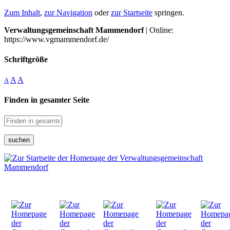
Zum Inhalt
,
zur Navigation
oder
zur Startseite
springen.
Verwaltungsgemeinschaft Mammendorf
| Online:
https://www.vgmammendorf.de/
Schriftgröße
A
A
A
Finden in gesamter Seite
suchen