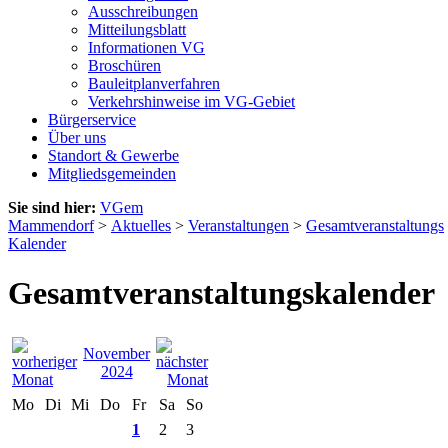
Ausschreibungen
Mitteilungsblatt
Informationen VG
Broschüren
Bauleitplanverfahren
Verkehrshinweise im VG-Gebiet
Bürgerservice
Über uns
Standort & Gewerbe
Mitgliedsgemeinden
Sie sind hier:
VGem
Mammendorf
>
Aktuelles
>
Veranstaltungen
>
Gesamtveranstaltungs
Kalender
Gesamtveranstaltungskalender
November
2024
Mo
Di
Mi
Do
Fr
Sa
So
1
2
3