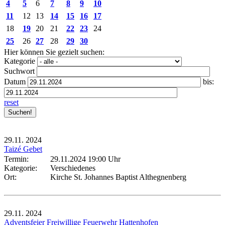
4
5
6
7
8
9
10
11
12
13
14
15
16
17
18
19
20
21
22
23
24
25
26
27
28
29
30
Hier können Sie gezielt suchen:
Kategorie
Suchwort
Datum
bis:
reset
29.11.
2024
Taizé Gebet
Termin:
29.11.2024 19:00 Uhr
Kategorie:
Verschiedenes
Ort:
Kirche St. Johannes Baptist Althegnenberg
29.11.
2024
Adventsfeier Freiwillige Feuerwehr Hattenhofen