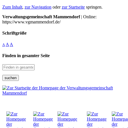
Zum Inhalt
,
zur Navigation
oder
zur Startseite
springen.
Verwaltungsgemeinschaft Mammendorf
| Online:
https://www.vgmammendorf.de/
Schriftgröße
A
A
A
Finden in gesamter Seite
suchen