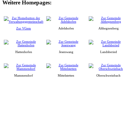
Weitere Homepages:
Zur VGem
Adelshofen
Althegnenberg
Hattenhofen
Jesenwang
Landsberied
Mammendorf
Mittelstetten
Oberschweinbach