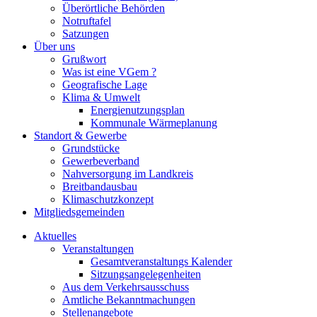
Überörtliche Behörden
Notruftafel
Satzungen
Über uns
Grußwort
Was ist eine VGem ?
Geografische Lage
Klima & Umwelt
Energienutzungsplan
Kommunale Wärmeplanung
Standort & Gewerbe
Grundstücke
Gewerbeverband
Nahversorgung im Landkreis
Breitbandausbau
Klimaschutzkonzept
Mitgliedsgemeinden
Aktuelles
Veranstaltungen
Gesamtveranstaltungs Kalender
Sitzungsangelegenheiten
Aus dem Verkehrsausschuss
Amtliche Bekanntmachungen
Stellenangebote