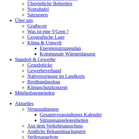
Überörtliche Behörden
Notruftafel
Satzungen
Über uns
Grußwort
Was ist eine VGem ?
Geografische Lage
Klima & Umwelt
Energienutzungsplan
Kommunale Wärmeplanung
Standort & Gewerbe
Grundstücke
Gewerbeverband
Nahversorgung im Landkreis
Breitbandausbau
Klimaschutzkonzept
Mitgliedsgemeinden
Aktuelles
Veranstaltungen
Gesamtveranstaltungs Kalender
Sitzungsangelegenheiten
Aus dem Verkehrsausschuss
Amtliche Bekanntmachungen
Stellenangebote