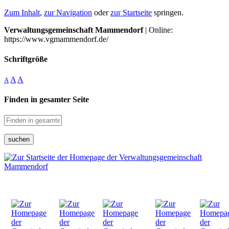
Zum Inhalt
,
zur Navigation
oder
zur Startseite
springen.
Verwaltungsgemeinschaft Mammendorf
| Online:
https://www.vgmammendorf.de/
Schriftgröße
A
A
A
Finden in gesamter Seite
suchen