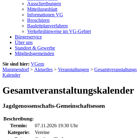
Ausschreibungen
Mitteilungsblatt
Informationen VG
Broschüren
Bauleitplanverfahren
Verkehrshinweise im VG-Gebiet
Bürgerservice
Über uns
Standort & Gewerbe
Mitgliedsgemeinden
Sie sind hier:
VGem
Mammendorf
>
Aktuelles
>
Veranstaltungen
>
Gesamtveranstaltungs
Kalender
Gesamtveranstaltungskalender
Jagdgenossenschafts-Gemeinschaftsessen
Beschreibung:
Termin:
07.11.2026 19:30 Uhr
Kategorie:
Vereine