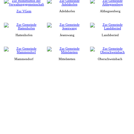
Zur VGem
Adelshofen
Althegnenberg
Hattenhofen
Jesenwang
Landsberied
Mammendorf
Mittelstetten
Oberschweinbach