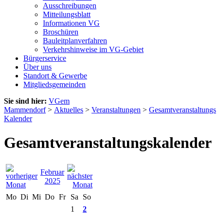
Ausschreibungen
Mitteilungsblatt
Informationen VG
Broschüren
Bauleitplanverfahren
Verkehrshinweise im VG-Gebiet
Bürgerservice
Über uns
Standort & Gewerbe
Mitgliedsgemeinden
Sie sind hier:
VGem
Mammendorf
>
Aktuelles
>
Veranstaltungen
>
Gesamtveranstaltungs
Kalender
Gesamtveranstaltungskalender
Februar
2025
Mo
Di
Mi
Do
Fr
Sa
So
1
2