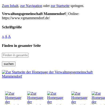
Zum Inhalt
,
zur Navigation
oder
zur Startseite
springen.
Verwaltungsgemeinschaft Mammendorf
| Online:
https://www.vgmammendorf.de/
Schriftgröße
A
A
A
Finden in gesamter Seite
suchen