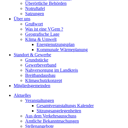
Überörtliche Behörden
Notruftafel
Satzungen
Über uns
Grußwort
Was ist eine VGem ?
Geografische Lage
Klima & Umwelt
Energienutzungsplan
Kommunale Wärmeplanung
Standort & Gewerbe
Grundstücke
Gewerbeverband
Nahversorgung im Landkreis
Breitbandausbau
Klimaschutzkonzept
Mitgliedsgemeinden
Aktuelles
Veranstaltungen
Gesamtveranstaltungs Kalender
Sitzungsangelegenheiten
Aus dem Verkehrsausschuss
Amtliche Bekanntmachungen
Stellenangebote