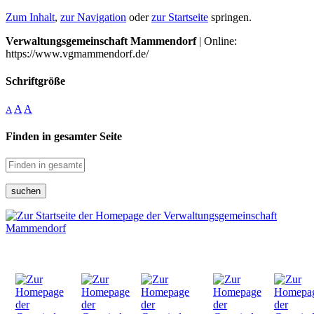
Zum Inhalt
,
zur Navigation
oder
zur Startseite
springen.
Verwaltungsgemeinschaft Mammendorf
| Online:
https://www.vgmammendorf.de/
Schriftgröße
A
A
A
Finden in gesamter Seite
suchen