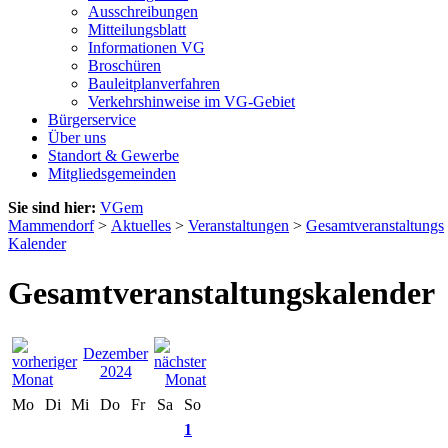
Ausschreibungen
Mitteilungsblatt
Informationen VG
Broschüren
Bauleitplanverfahren
Verkehrshinweise im VG-Gebiet
Bürgerservice
Über uns
Standort & Gewerbe
Mitgliedsgemeinden
Sie sind hier:
VGem
Mammendorf
>
Aktuelles
>
Veranstaltungen
>
Gesamtveranstaltungs
Kalender
Gesamtveranstaltungskalender
Dezember
2024
Mo
Di
Mi
Do
Fr
Sa
So
1