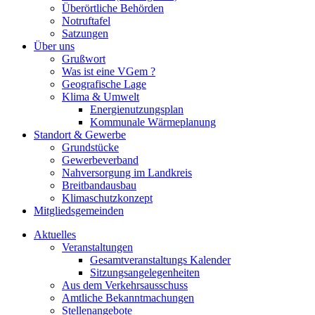
Überörtliche Behörden
Notruftafel
Satzungen
Über uns
Grußwort
Was ist eine VGem ?
Geografische Lage
Klima & Umwelt
Energienutzungsplan
Kommunale Wärmeplanung
Standort & Gewerbe
Grundstücke
Gewerbeverband
Nahversorgung im Landkreis
Breitbandausbau
Klimaschutzkonzept
Mitgliedsgemeinden
Aktuelles
Veranstaltungen
Gesamtveranstaltungs Kalender
Sitzungsangelegenheiten
Aus dem Verkehrsausschuss
Amtliche Bekanntmachungen
Stellenangebote