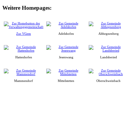
Weitere Homepages:
Zur VGem
Adelshofen
Althegnenberg
Hattenhofen
Jesenwang
Landsberied
Mammendorf
Mittelstetten
Oberschweinbach