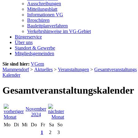
Ausschreibungen
Mitteilungsblatt
Informationen VG
Broschüren
Bauleitplanverfahren
Verkehrshinweise im VG-Gebiet
Bürgerservice
Über uns
Standort & Gewerbe
Mitgliedsgemeinden
Sie sind hier:
VGem
Mammendorf
>
Aktuelles
>
Veranstaltungen
>
Gesamtveranstaltungs
Kalender
Gesamtveranstaltungskalender
November
2024
Mo
Di
Mi
Do
Fr
Sa
So
1
2
3