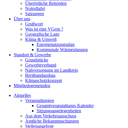
Überörtliche Behörden
Notruftafel
Satzungen
Über uns
Grußwort
Was ist eine VGem ?
Geografische Lage
Klima & Umwelt
Energienutzungsplan
Kommunale Wärmeplanung
Standort & Gewerbe
Grundstücke
Gewerbeverband
Nahversorgung im Landkreis
Breitbandausbau
Klimaschutzkonzept
Mitgliedsgemeinden
Aktuelles
Veranstaltungen
Gesamtveranstaltungs Kalender
Sitzungsangelegenheiten
Aus dem Verkehrsausschuss
Amtliche Bekanntmachungen
Stellenangebote