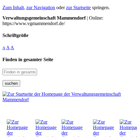
Zum Inhalt
,
zur Navigation
oder
zur Startseite
springen.
Verwaltungsgemeinschaft Mammendorf
| Online:
https://www.vgmammendorf.de/
Schriftgröße
A
A
A
Finden in gesamter Seite
suchen