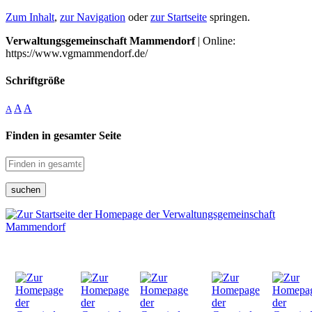
Zum Inhalt
,
zur Navigation
oder
zur Startseite
springen.
Verwaltungsgemeinschaft Mammendorf
| Online:
https://www.vgmammendorf.de/
Schriftgröße
A
A
A
Finden in gesamter Seite
suchen