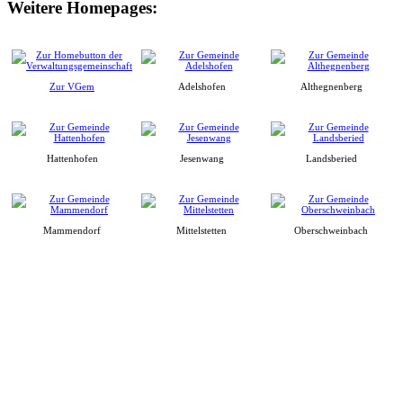
Weitere Homepages:
Zur VGem
Adelshofen
Althegnenberg
Hattenhofen
Jesenwang
Landsberied
Mammendorf
Mittelstetten
Oberschweinbach