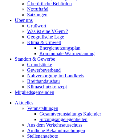
Überörtliche Behörden
Notruftafel
Satzungen
Über uns
Grußwort
Was ist eine VGem ?
Geografische Lage
Klima & Umwelt
Energienutzungsplan
Kommunale Wärmeplanung
Standort & Gewerbe
Grundstücke
Gewerbeverband
Nahversorgung im Landkreis
Breitbandausbau
Klimaschutzkonzept
Mitgliedsgemeinden
Aktuelles
Veranstaltungen
Gesamtveranstaltungs Kalender
Sitzungsangelegenheiten
Aus dem Verkehrsausschuss
Amtliche Bekanntmachungen
Stellenangebote