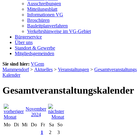
Ausschreibungen
Mitteilungsblatt
Informationen VG
Broschüren
Bauleitplanverfahren
Verkehrshinweise im VG-Gebiet
Bürgerservice
Über uns
Standort & Gewerbe
Mitgliedsgemeinden
Sie sind hier:
VGem
Mammendorf
>
Aktuelles
>
Veranstaltungen
>
Gesamtveranstaltungs
Kalender
Gesamtveranstaltungskalender
November
2024
Mo
Di
Mi
Do
Fr
Sa
So
1
2
3