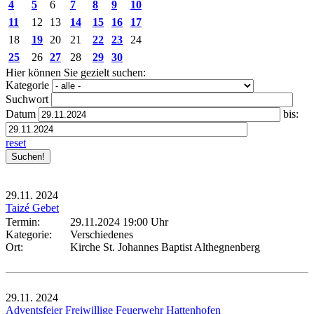
4
5
6
7
8
9
10
11
12
13
14
15
16
17
18
19
20
21
22
23
24
25
26
27
28
29
30
Hier können Sie gezielt suchen:
Kategorie
Suchwort
Datum
bis:
reset
29.11.
2024
Taizé Gebet
Termin:
29.11.2024 19:00 Uhr
Kategorie:
Verschiedenes
Ort:
Kirche St. Johannes Baptist Althegnenberg
29.11.
2024
Adventsfeier Freiwillige Feuerwehr Hattenhofen