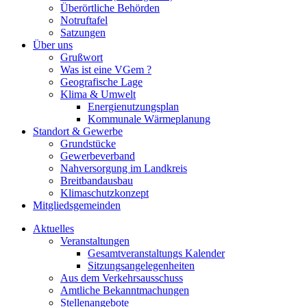
Überörtliche Behörden
Notruftafel
Satzungen
Über uns
Grußwort
Was ist eine VGem ?
Geografische Lage
Klima & Umwelt
Energienutzungsplan
Kommunale Wärmeplanung
Standort & Gewerbe
Grundstücke
Gewerbeverband
Nahversorgung im Landkreis
Breitbandausbau
Klimaschutzkonzept
Mitgliedsgemeinden
Aktuelles
Veranstaltungen
Gesamtveranstaltungs Kalender
Sitzungsangelegenheiten
Aus dem Verkehrsausschuss
Amtliche Bekanntmachungen
Stellenangebote