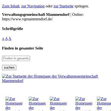
Zum Inhalt
,
zur Navigation
oder
zur Startseite
springen.
Verwaltungsgemeinschaft Mammendorf
| Online:
https://www.vgmammendorf.de/
Schriftgröße
A
A
A
Finden in gesamter Seite
suchen