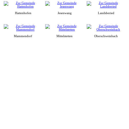
Hattenhofen
Jesenwang
Landsberied
Mammendorf
Mittelstetten
Oberschweinbach