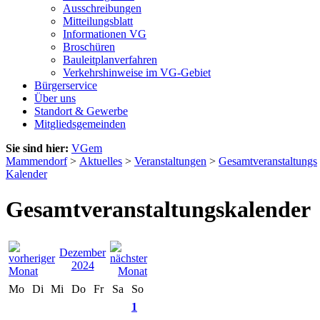
Ausschreibungen
Mitteilungsblatt
Informationen VG
Broschüren
Bauleitplanverfahren
Verkehrshinweise im VG-Gebiet
Bürgerservice
Über uns
Standort & Gewerbe
Mitgliedsgemeinden
Sie sind hier:
VGem
Mammendorf
>
Aktuelles
>
Veranstaltungen
>
Gesamtveranstaltungs
Kalender
Gesamtveranstaltungskalender
Dezember
2024
Mo
Di
Mi
Do
Fr
Sa
So
1