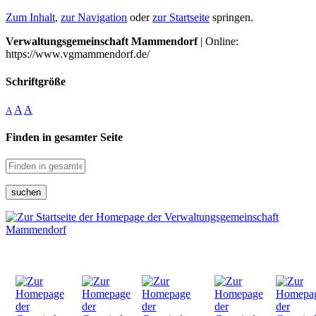
Zum Inhalt
,
zur Navigation
oder
zur Startseite
springen.
Verwaltungsgemeinschaft Mammendorf
| Online:
https://www.vgmammendorf.de/
Schriftgröße
A
A
A
Finden in gesamter Seite
suchen