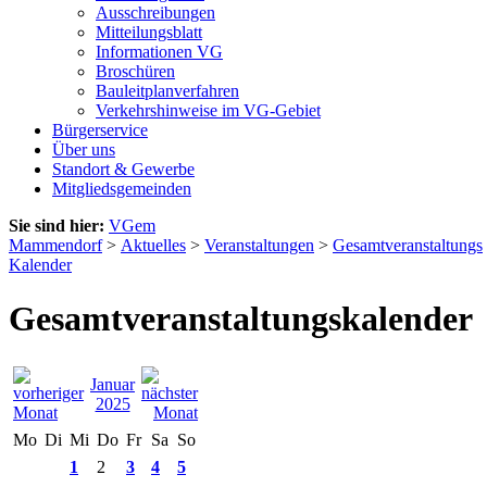
Ausschreibungen
Mitteilungsblatt
Informationen VG
Broschüren
Bauleitplanverfahren
Verkehrshinweise im VG-Gebiet
Bürgerservice
Über uns
Standort & Gewerbe
Mitgliedsgemeinden
Sie sind hier:
VGem
Mammendorf
>
Aktuelles
>
Veranstaltungen
>
Gesamtveranstaltungs
Kalender
Gesamtveranstaltungskalender
Januar
2025
Mo
Di
Mi
Do
Fr
Sa
So
1
2
3
4
5