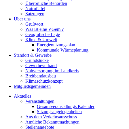
Überörtliche Behörden
Notruftafel
Satzungen
Über uns
Grußwort
Was ist eine VGem ?
Geografische Lage
Klima & Umwelt
Energienutzungsplan
Kommunale Wärmeplanung
Standort & Gewerbe
Grundstücke
Gewerbeverband
Nahversorgung im Landkreis
Breitbandausbau
Klimaschutzkonzept
Mitgliedsgemeinden
Aktuelles
Veranstaltungen
Gesamtveranstaltungs Kalender
Sitzungsangelegenheiten
Aus dem Verkehrsausschuss
Amtliche Bekanntmachungen
Stellenangebote