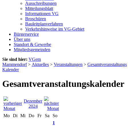
Ausschreibungen
Mitteilungsblatt
Informationen VG
Broschüren
Bauleitplanverfahren
Verkehrshinweise im VG-Gebiet
Bürgerservice
Über uns
Standort & Gewerbe
Mitgliedsgemeinden
Sie sind hier:
VGem
Mammendorf
>
Aktuelles
>
Veranstaltungen
>
Gesamtveranstaltungs
Kalender
Gesamtveranstaltungskalender
Dezember
2024
Mo
Di
Mi
Do
Fr
Sa
So
1