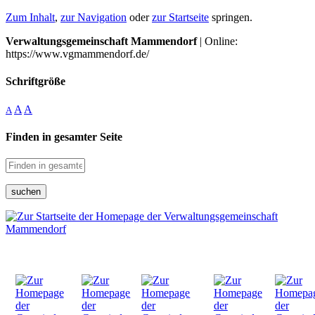
Zum Inhalt
,
zur Navigation
oder
zur Startseite
springen.
Verwaltungsgemeinschaft Mammendorf
| Online:
https://www.vgmammendorf.de/
Schriftgröße
A
A
A
Finden in gesamter Seite
suchen