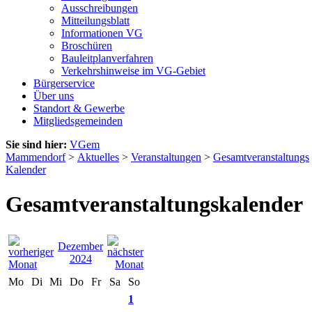
Ausschreibungen
Mitteilungsblatt
Informationen VG
Broschüren
Bauleitplanverfahren
Verkehrshinweise im VG-Gebiet
Bürgerservice
Über uns
Standort & Gewerbe
Mitgliedsgemeinden
Sie sind hier:
VGem
Mammendorf
>
Aktuelles
>
Veranstaltungen
>
Gesamtveranstaltungs
Kalender
Gesamtveranstaltungskalender
Dezember
2024
Mo
Di
Mi
Do
Fr
Sa
So
1