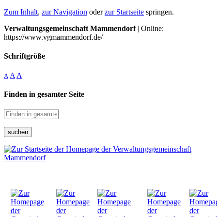
Zum Inhalt
,
zur Navigation
oder
zur Startseite
springen.
Verwaltungsgemeinschaft Mammendorf
| Online:
https://www.vgmammendorf.de/
Schriftgröße
A
A
A
Finden in gesamter Seite
suchen