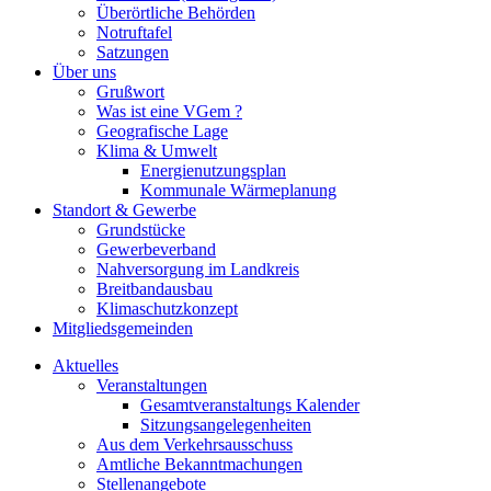
Überörtliche Behörden
Notruftafel
Satzungen
Über uns
Grußwort
Was ist eine VGem ?
Geografische Lage
Klima & Umwelt
Energienutzungsplan
Kommunale Wärmeplanung
Standort & Gewerbe
Grundstücke
Gewerbeverband
Nahversorgung im Landkreis
Breitbandausbau
Klimaschutzkonzept
Mitgliedsgemeinden
Aktuelles
Veranstaltungen
Gesamtveranstaltungs Kalender
Sitzungsangelegenheiten
Aus dem Verkehrsausschuss
Amtliche Bekanntmachungen
Stellenangebote