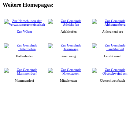
Weitere Homepages:
Zur VGem
Adelshofen
Althegnenberg
Hattenhofen
Jesenwang
Landsberied
Mammendorf
Mittelstetten
Oberschweinbach