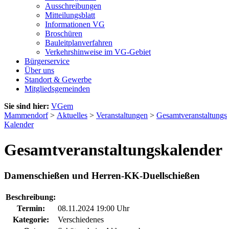
Ausschreibungen
Mitteilungsblatt
Informationen VG
Broschüren
Bauleitplanverfahren
Verkehrshinweise im VG-Gebiet
Bürgerservice
Über uns
Standort & Gewerbe
Mitgliedsgemeinden
Sie sind hier:
VGem
Mammendorf
>
Aktuelles
>
Veranstaltungen
>
Gesamtveranstaltungs
Kalender
Gesamtveranstaltungskalender
Damenschießen und Herren-KK-Duellschießen
Beschreibung:
Termin:
08.11.2024 19:00 Uhr
Kategorie:
Verschiedenes