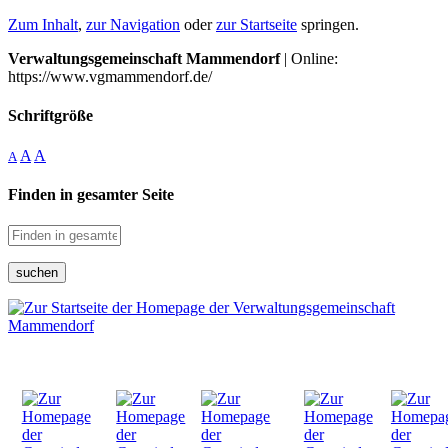
Zum Inhalt
,
zur Navigation
oder
zur Startseite
springen.
Verwaltungsgemeinschaft Mammendorf
| Online:
https://www.vgmammendorf.de/
Schriftgröße
A
A
A
Finden in gesamter Seite
suchen