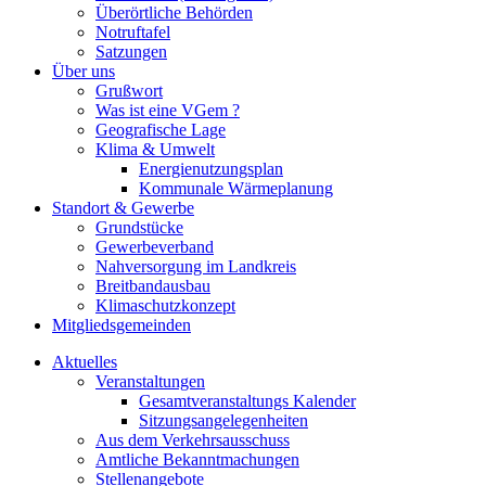
Überörtliche Behörden
Notruftafel
Satzungen
Über uns
Grußwort
Was ist eine VGem ?
Geografische Lage
Klima & Umwelt
Energienutzungsplan
Kommunale Wärmeplanung
Standort & Gewerbe
Grundstücke
Gewerbeverband
Nahversorgung im Landkreis
Breitbandausbau
Klimaschutzkonzept
Mitgliedsgemeinden
Aktuelles
Veranstaltungen
Gesamtveranstaltungs Kalender
Sitzungsangelegenheiten
Aus dem Verkehrsausschuss
Amtliche Bekanntmachungen
Stellenangebote