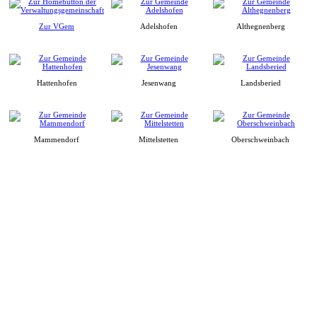
Zur VGem
Adelshofen
Althegnenberg
Hattenhofen
Jesenwang
Landsberied
Mammendorf
Mittelstetten
Oberschweinbach