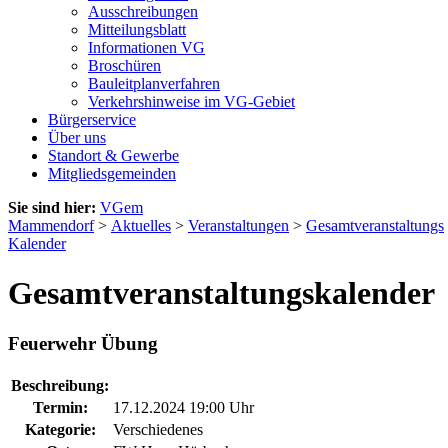
Ausschreibungen
Mitteilungsblatt
Informationen VG
Broschüren
Bauleitplanverfahren
Verkehrshinweise im VG-Gebiet
Bürgerservice
Über uns
Standort & Gewerbe
Mitgliedsgemeinden
Sie sind hier:
VGem
Mammendorf
>
Aktuelles
>
Veranstaltungen
>
Gesamtveranstaltungs
Kalender
Gesamtveranstaltungskalender
Feuerwehr Übung
Beschreibung:
Termin:
17.12.2024 19:00 Uhr
Kategorie:
Verschiedenes