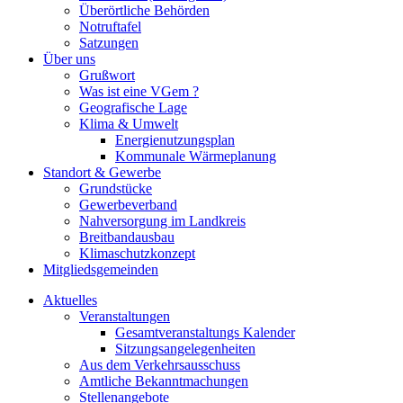
Überörtliche Behörden
Notruftafel
Satzungen
Über uns
Grußwort
Was ist eine VGem ?
Geografische Lage
Klima & Umwelt
Energienutzungsplan
Kommunale Wärmeplanung
Standort & Gewerbe
Grundstücke
Gewerbeverband
Nahversorgung im Landkreis
Breitbandausbau
Klimaschutzkonzept
Mitgliedsgemeinden
Aktuelles
Veranstaltungen
Gesamtveranstaltungs Kalender
Sitzungsangelegenheiten
Aus dem Verkehrsausschuss
Amtliche Bekanntmachungen
Stellenangebote