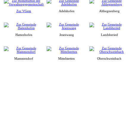
Zur VGem
Adelshofen
Althegnenberg
Hattenhofen
Jesenwang
Landsberied
Mammendorf
Mittelstetten
Oberschweinbach