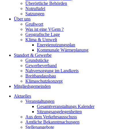
Überörtliche Behörden
Notruftafel
Satzungen
Über uns
Grußwort
Was ist eine VGem ?
Geografische Lage
Klima & Umwelt
Energienutzungsplan
Kommunale Wärmeplanung
Standort & Gewerbe
Grundstücke
Gewerbeverband
Nahversorgung im Landkreis
Breitbandausbau
Klimaschutzkonzept
Mitgliedsgemeinden
Aktuelles
Veranstaltungen
Gesamtveranstaltungs Kalender
Sitzungsangelegenheiten
Aus dem Verkehrsausschuss
Amtliche Bekanntmachungen
Stellenangebote