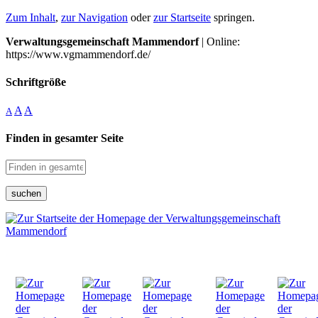
Zum Inhalt
,
zur Navigation
oder
zur Startseite
springen.
Verwaltungsgemeinschaft Mammendorf
| Online:
https://www.vgmammendorf.de/
Schriftgröße
A
A
A
Finden in gesamter Seite
suchen