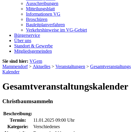
Ausschreibungen
Mitteilungsblatt
Informationen VG
Broschüren
Bauleitplanverfahren
Verkehrshinweise im VG-Gebiet
Bürgerservice
Über uns
Standort & Gewerbe
Mitgliedsgemeinden
Sie sind hier:
VGem
Mammendorf
>
Aktuelles
>
Veranstaltungen
>
Gesamtveranstaltungs
Kalender
Gesamtveranstaltungskalender
Christbaumsammeln
Beschreibung:
Termin:
11.01.2025 09:00 Uhr
Kategorie:
Verschiedenes