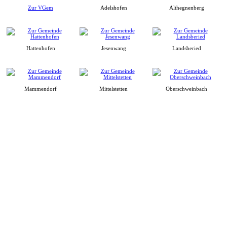
Zur VGem
Adelshofen
Althegnenberg
Hattenhofen
Jesenwang
Landsberied
Mammendorf
Mittelstetten
Oberschweinbach