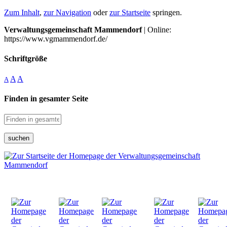
Zum Inhalt
,
zur Navigation
oder
zur Startseite
springen.
Verwaltungsgemeinschaft Mammendorf
| Online:
https://www.vgmammendorf.de/
Schriftgröße
A
A
A
Finden in gesamter Seite
suchen