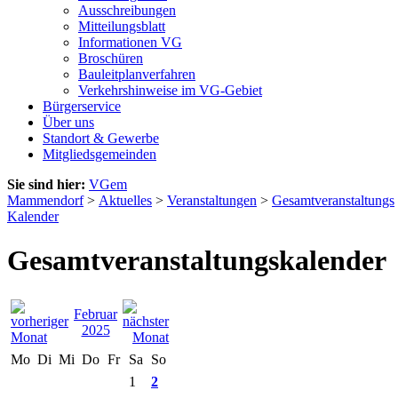
Ausschreibungen
Mitteilungsblatt
Informationen VG
Broschüren
Bauleitplanverfahren
Verkehrshinweise im VG-Gebiet
Bürgerservice
Über uns
Standort & Gewerbe
Mitgliedsgemeinden
Sie sind hier:
VGem
Mammendorf
>
Aktuelles
>
Veranstaltungen
>
Gesamtveranstaltungs
Kalender
Gesamtveranstaltungskalender
Februar
2025
Mo
Di
Mi
Do
Fr
Sa
So
1
2