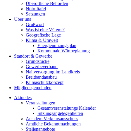
Überörtliche Behörden
Notruftafel
Satzungen
Über uns
Grußwort
Was ist eine VGem ?
Geografische Lage
Klima & Umwelt
Energienutzungsplan
Kommunale Wärmeplanung
Standort & Gewerbe
Grundstücke
Gewerbeverband
Nahversorgung im Landkreis
Breitbandausbau
Klimaschutzkonzept
Mitgliedsgemeinden
Aktuelles
Veranstaltungen
Gesamtveranstaltungs Kalender
Sitzungsangelegenheiten
Aus dem Verkehrsausschuss
Amtliche Bekanntmachungen
Stellenangebote