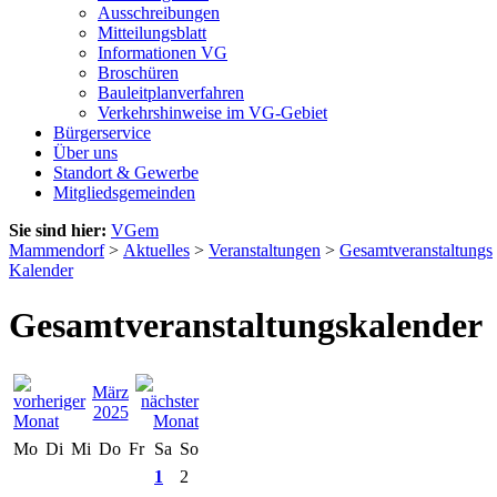
Ausschreibungen
Mitteilungsblatt
Informationen VG
Broschüren
Bauleitplanverfahren
Verkehrshinweise im VG-Gebiet
Bürgerservice
Über uns
Standort & Gewerbe
Mitgliedsgemeinden
Sie sind hier:
VGem
Mammendorf
>
Aktuelles
>
Veranstaltungen
>
Gesamtveranstaltungs
Kalender
Gesamtveranstaltungskalender
März
2025
Mo
Di
Mi
Do
Fr
Sa
So
1
2