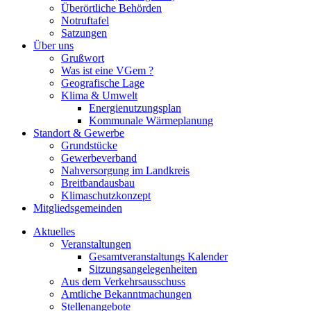
Überörtliche Behörden
Notruftafel
Satzungen
Über uns
Grußwort
Was ist eine VGem ?
Geografische Lage
Klima & Umwelt
Energienutzungsplan
Kommunale Wärmeplanung
Standort & Gewerbe
Grundstücke
Gewerbeverband
Nahversorgung im Landkreis
Breitbandausbau
Klimaschutzkonzept
Mitgliedsgemeinden
Aktuelles
Veranstaltungen
Gesamtveranstaltungs Kalender
Sitzungsangelegenheiten
Aus dem Verkehrsausschuss
Amtliche Bekanntmachungen
Stellenangebote