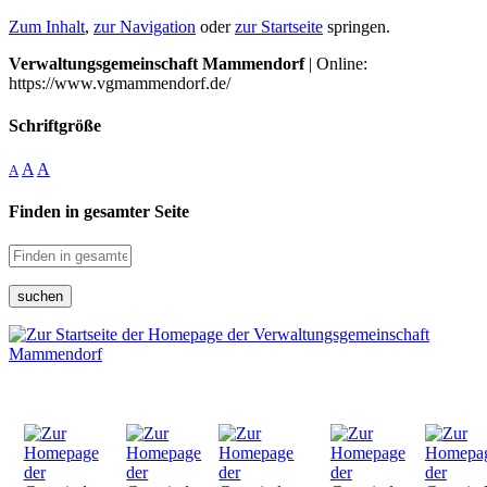
Zum Inhalt
,
zur Navigation
oder
zur Startseite
springen.
Verwaltungsgemeinschaft Mammendorf
| Online:
https://www.vgmammendorf.de/
Schriftgröße
A
A
A
Finden in gesamter Seite
suchen