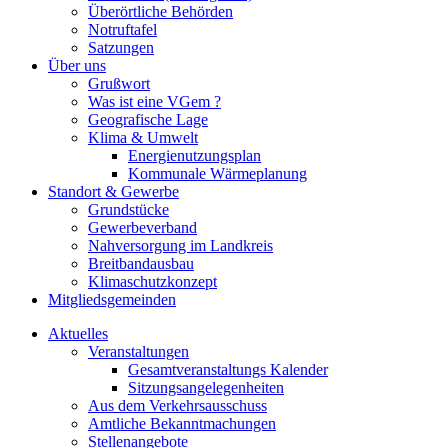
Überörtliche Behörden
Notruftafel
Satzungen
Über uns
Grußwort
Was ist eine VGem ?
Geografische Lage
Klima & Umwelt
Energienutzungsplan
Kommunale Wärmeplanung
Standort & Gewerbe
Grundstücke
Gewerbeverband
Nahversorgung im Landkreis
Breitbandausbau
Klimaschutzkonzept
Mitgliedsgemeinden
Aktuelles
Veranstaltungen
Gesamtveranstaltungs Kalender
Sitzungsangelegenheiten
Aus dem Verkehrsausschuss
Amtliche Bekanntmachungen
Stellenangebote