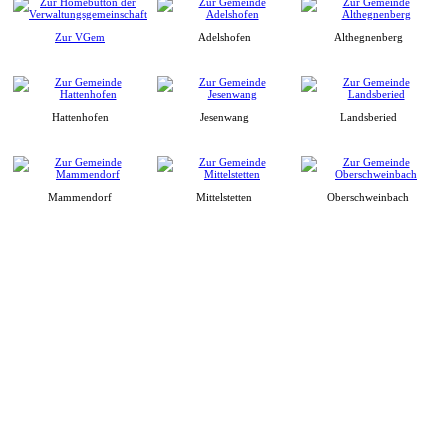
Zur VGem
Adelshofen
Althegnenberg
Hattenhofen
Jesenwang
Landsberied
Mammendorf
Mittelstetten
Oberschweinbach