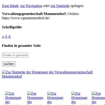
Zum Inhalt
,
zur Navigation
oder
zur Startseite
springen.
Verwaltungsgemeinschaft Mammendorf
| Online:
https://www.vgmammendorf.de/
Schriftgröße
A
A
A
Finden in gesamter Seite
suchen