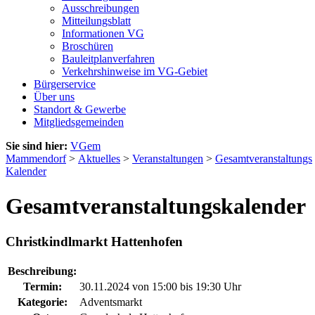
Ausschreibungen
Mitteilungsblatt
Informationen VG
Broschüren
Bauleitplanverfahren
Verkehrshinweise im VG-Gebiet
Bürgerservice
Über uns
Standort & Gewerbe
Mitgliedsgemeinden
Sie sind hier:
VGem
Mammendorf
>
Aktuelles
>
Veranstaltungen
>
Gesamtveranstaltungs
Kalender
Gesamtveranstaltungskalender
Christkindlmarkt Hattenhofen
Beschreibung:
Termin:
30.11.2024 von 15:00
bis 19:30 Uhr
Kategorie:
Adventsmarkt