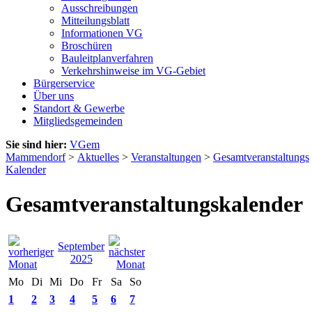
Ausschreibungen
Mitteilungsblatt
Informationen VG
Broschüren
Bauleitplanverfahren
Verkehrshinweise im VG-Gebiet
Bürgerservice
Über uns
Standort & Gewerbe
Mitgliedsgemeinden
Sie sind hier:
VGem
Mammendorf
>
Aktuelles
>
Veranstaltungen
>
Gesamtveranstaltungs
Kalender
Gesamtveranstaltungskalender
September
2025
Mo
Di
Mi
Do
Fr
Sa
So
1
2
3
4
5
6
7