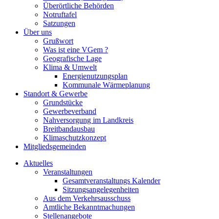
Überörtliche Behörden
Notruftafel
Satzungen
Über uns
Grußwort
Was ist eine VGem ?
Geografische Lage
Klima & Umwelt
Energienutzungsplan
Kommunale Wärmeplanung
Standort & Gewerbe
Grundstücke
Gewerbeverband
Nahversorgung im Landkreis
Breitbandausbau
Klimaschutzkonzept
Mitgliedsgemeinden
Aktuelles
Veranstaltungen
Gesamtveranstaltungs Kalender
Sitzungsangelegenheiten
Aus dem Verkehrsausschuss
Amtliche Bekanntmachungen
Stellenangebote