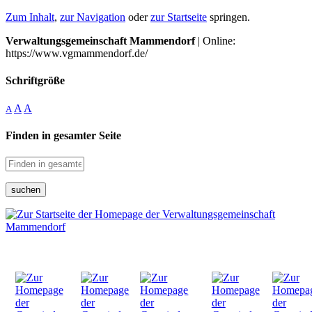
Zum Inhalt
,
zur Navigation
oder
zur Startseite
springen.
Verwaltungsgemeinschaft Mammendorf
| Online:
https://www.vgmammendorf.de/
Schriftgröße
A
A
A
Finden in gesamter Seite
suchen