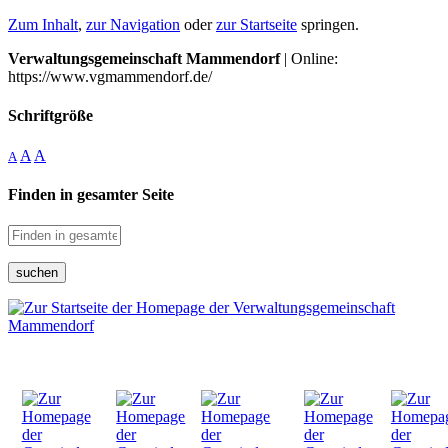
Zum Inhalt
,
zur Navigation
oder
zur Startseite
springen.
Verwaltungsgemeinschaft Mammendorf
| Online:
https://www.vgmammendorf.de/
Schriftgröße
A
A
A
Finden in gesamter Seite
suchen