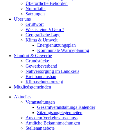
Überörtliche Behörden
Notruftafel
Satzungen
Über uns
Grußwort
Was ist eine VGem ?
Geografische Lage
Klima & Umwelt
Energienutzungsplan
Kommunale Wärmeplanung
Standort & Gewerbe
Grundstücke
Gewerbeverband
Nahversorgung im Landkreis
Breitbandausbau
Klimaschutzkonzept
Mitgliedsgemeinden
Aktuelles
Veranstaltungen
Gesamtveranstaltungs Kalender
Sitzungsangelegenheiten
Aus dem Verkehrsausschuss
Amtliche Bekanntmachungen
Stellenangebote