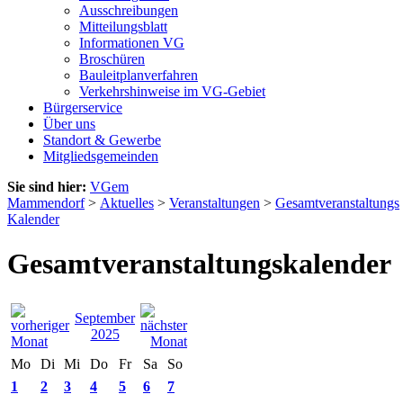
Ausschreibungen
Mitteilungsblatt
Informationen VG
Broschüren
Bauleitplanverfahren
Verkehrshinweise im VG-Gebiet
Bürgerservice
Über uns
Standort & Gewerbe
Mitgliedsgemeinden
Sie sind hier:
VGem
Mammendorf
>
Aktuelles
>
Veranstaltungen
>
Gesamtveranstaltungs
Kalender
Gesamtveranstaltungskalender
September
2025
Mo
Di
Mi
Do
Fr
Sa
So
1
2
3
4
5
6
7