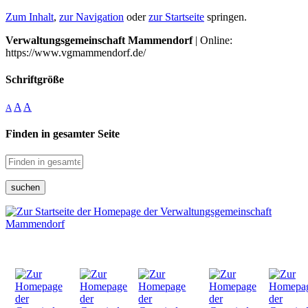
Zum Inhalt
,
zur Navigation
oder
zur Startseite
springen.
Verwaltungsgemeinschaft Mammendorf
| Online:
https://www.vgmammendorf.de/
Schriftgröße
A
A
A
Finden in gesamter Seite
suchen