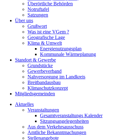
Überörtliche Behörden
Notruftafel
Satzungen
Über uns
Grußwort
Was ist eine VGem ?
Geografische Lage
Klima & Umwelt
Energienutzungsplan
Kommunale Wärmeplanung
Standort & Gewerbe
Grundstücke
Gewerbeverband
Nahversorgung im Landkreis
Breitbandausbau
Klimaschutzkonzept
Mitgliedsgemeinden
Aktuelles
Veranstaltungen
Gesamtveranstaltungs Kalender
Sitzungsangelegenheiten
Aus dem Verkehrsausschuss
Amtliche Bekanntmachungen
Stellenangebote