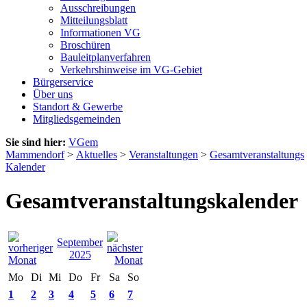
Ausschreibungen
Mitteilungsblatt
Informationen VG
Broschüren
Bauleitplanverfahren
Verkehrshinweise im VG-Gebiet
Bürgerservice
Über uns
Standort & Gewerbe
Mitgliedsgemeinden
Sie sind hier:
VGem
Mammendorf
>
Aktuelles
>
Veranstaltungen
>
Gesamtveranstaltungs
Kalender
Gesamtveranstaltungskalender
September
2025
Mo
Di
Mi
Do
Fr
Sa
So
1
2
3
4
5
6
7