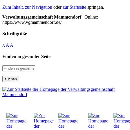
Zum Inhalt
,
zur Navigation
oder
zur Startseite
springen.
Verwaltungsgemeinschaft Mammendorf
| Online:
https://www.vgmammendorf.de/
Schriftgröße
A
A
A
Finden in gesamter Seite
suchen