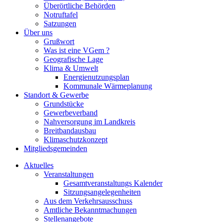
Überörtliche Behörden
Notruftafel
Satzungen
Über uns
Grußwort
Was ist eine VGem ?
Geografische Lage
Klima & Umwelt
Energienutzungsplan
Kommunale Wärmeplanung
Standort & Gewerbe
Grundstücke
Gewerbeverband
Nahversorgung im Landkreis
Breitbandausbau
Klimaschutzkonzept
Mitgliedsgemeinden
Aktuelles
Veranstaltungen
Gesamtveranstaltungs Kalender
Sitzungsangelegenheiten
Aus dem Verkehrsausschuss
Amtliche Bekanntmachungen
Stellenangebote