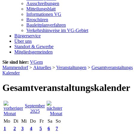
Ausschreibungen
Mitteilungsblatt
Informationen VG
Broschüren
Bauleitplanverfahren
Verkehrshinweise im VG-Gebiet
Bürgerservice
Über uns
Standort & Gewerbe
Mitgliedsgemeinden
Sie sind hier:
VGem
Mammendorf
>
Aktuelles
>
Veranstaltungen
>
Gesamtveranstaltungs
Kalender
Gesamtveranstaltungskalender
September
2025
Mo
Di
Mi
Do
Fr
Sa
So
1
2
3
4
5
6
7