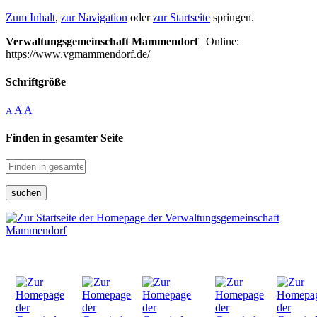
Zum Inhalt
,
zur Navigation
oder
zur Startseite
springen.
Verwaltungsgemeinschaft Mammendorf
| Online:
https://www.vgmammendorf.de/
Schriftgröße
A
A
A
Finden in gesamter Seite
suchen