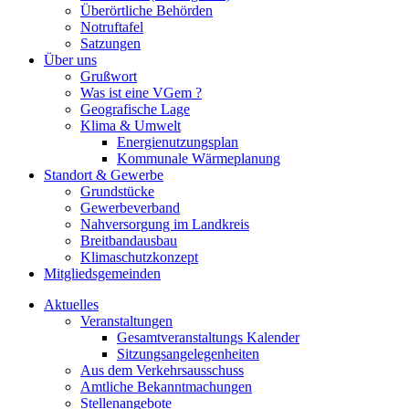
Überörtliche Behörden
Notruftafel
Satzungen
Über uns
Grußwort
Was ist eine VGem ?
Geografische Lage
Klima & Umwelt
Energienutzungsplan
Kommunale Wärmeplanung
Standort & Gewerbe
Grundstücke
Gewerbeverband
Nahversorgung im Landkreis
Breitbandausbau
Klimaschutzkonzept
Mitgliedsgemeinden
Aktuelles
Veranstaltungen
Gesamtveranstaltungs Kalender
Sitzungsangelegenheiten
Aus dem Verkehrsausschuss
Amtliche Bekanntmachungen
Stellenangebote