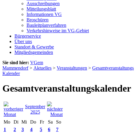
Ausschreibungen
Mitteilungsblatt
Informationen VG
Broschüren
Bauleitplanverfahren
Verkehrshinweise im VG-Gebiet
Bürgerservice
Über uns
Standort & Gewerbe
Mitgliedsgemeinden
Sie sind hier:
VGem
Mammendorf
>
Aktuelles
>
Veranstaltungen
>
Gesamtveranstaltungs
Kalender
Gesamtveranstaltungskalender
September
2025
Mo
Di
Mi
Do
Fr
Sa
So
1
2
3
4
5
6
7