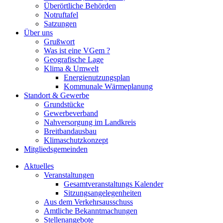
Überörtliche Behörden
Notruftafel
Satzungen
Über uns
Grußwort
Was ist eine VGem ?
Geografische Lage
Klima & Umwelt
Energienutzungsplan
Kommunale Wärmeplanung
Standort & Gewerbe
Grundstücke
Gewerbeverband
Nahversorgung im Landkreis
Breitbandausbau
Klimaschutzkonzept
Mitgliedsgemeinden
Aktuelles
Veranstaltungen
Gesamtveranstaltungs Kalender
Sitzungsangelegenheiten
Aus dem Verkehrsausschuss
Amtliche Bekanntmachungen
Stellenangebote