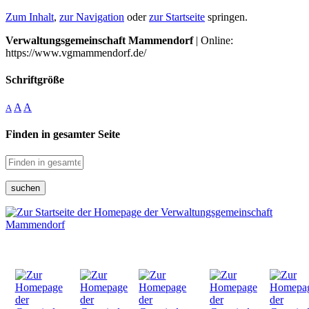
Zum Inhalt
,
zur Navigation
oder
zur Startseite
springen.
Verwaltungsgemeinschaft Mammendorf
| Online:
https://www.vgmammendorf.de/
Schriftgröße
A
A
A
Finden in gesamter Seite
suchen