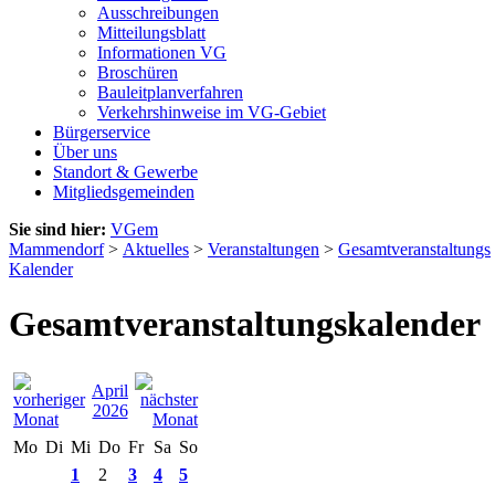
Ausschreibungen
Mitteilungsblatt
Informationen VG
Broschüren
Bauleitplanverfahren
Verkehrshinweise im VG-Gebiet
Bürgerservice
Über uns
Standort & Gewerbe
Mitgliedsgemeinden
Sie sind hier:
VGem
Mammendorf
>
Aktuelles
>
Veranstaltungen
>
Gesamtveranstaltungs
Kalender
Gesamtveranstaltungskalender
April
2026
Mo
Di
Mi
Do
Fr
Sa
So
1
2
3
4
5