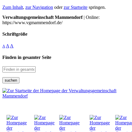
Zum Inhalt
,
zur Navigation
oder
zur Startseite
springen.
Verwaltungsgemeinschaft Mammendorf
| Online:
https://www.vgmammendorf.de/
Schriftgröße
A
A
A
Finden in gesamter Seite
suchen