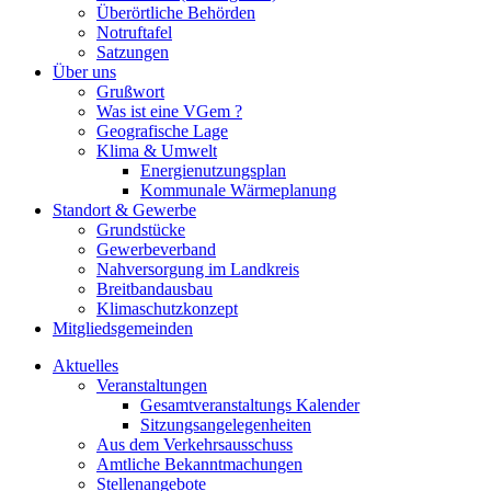
Überörtliche Behörden
Notruftafel
Satzungen
Über uns
Grußwort
Was ist eine VGem ?
Geografische Lage
Klima & Umwelt
Energienutzungsplan
Kommunale Wärmeplanung
Standort & Gewerbe
Grundstücke
Gewerbeverband
Nahversorgung im Landkreis
Breitbandausbau
Klimaschutzkonzept
Mitgliedsgemeinden
Aktuelles
Veranstaltungen
Gesamtveranstaltungs Kalender
Sitzungsangelegenheiten
Aus dem Verkehrsausschuss
Amtliche Bekanntmachungen
Stellenangebote