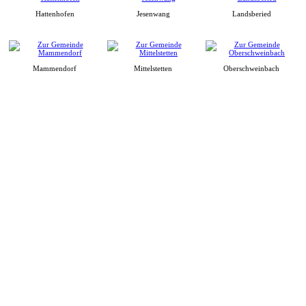
Hattenhofen
Jesenwang
Landsberied
Mammendorf
Mittelstetten
Oberschweinbach