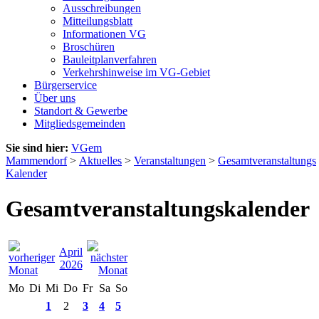
Ausschreibungen
Mitteilungsblatt
Informationen VG
Broschüren
Bauleitplanverfahren
Verkehrshinweise im VG-Gebiet
Bürgerservice
Über uns
Standort & Gewerbe
Mitgliedsgemeinden
Sie sind hier:
VGem
Mammendorf
>
Aktuelles
>
Veranstaltungen
>
Gesamtveranstaltungs
Kalender
Gesamtveranstaltungskalender
April
2026
Mo
Di
Mi
Do
Fr
Sa
So
1
2
3
4
5