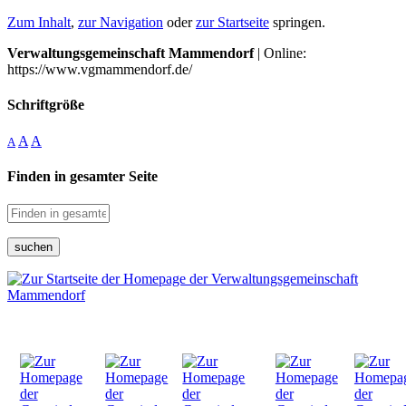
Zum Inhalt
,
zur Navigation
oder
zur Startseite
springen.
Verwaltungsgemeinschaft Mammendorf
| Online:
https://www.vgmammendorf.de/
Schriftgröße
A
A
A
Finden in gesamter Seite
suchen