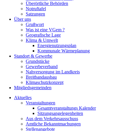
Überörtliche Behörden
Notruftafel
Satzungen
Über uns
Grußwort
Was ist eine VGem ?
Geografische Lage
Klima & Umwelt
Energienutzungsplan
Kommunale Wärmeplanung
Standort & Gewerbe
Grundstücke
Gewerbeverband
Nahversorgung im Landkreis
Breitbandausbau
Klimaschutzkonzept
Mitgliedsgemeinden
Aktuelles
Veranstaltungen
Gesamtveranstaltungs Kalender
Sitzungsangelegenheiten
Aus dem Verkehrsausschuss
Amtliche Bekanntmachungen
Stellenangebote