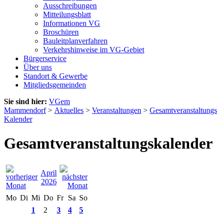
Ausschreibungen
Mitteilungsblatt
Informationen VG
Broschüren
Bauleitplanverfahren
Verkehrshinweise im VG-Gebiet
Bürgerservice
Über uns
Standort & Gewerbe
Mitgliedsgemeinden
Sie sind hier:
VGem
Mammendorf
>
Aktuelles
>
Veranstaltungen
>
Gesamtveranstaltungs
Kalender
Gesamtveranstaltungskalender
April
2026
Mo
Di
Mi
Do
Fr
Sa
So
1
2
3
4
5