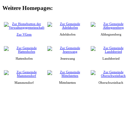
Weitere Homepages:
Zur VGem
Adelshofen
Althegnenberg
Hattenhofen
Jesenwang
Landsberied
Mammendorf
Mittelstetten
Oberschweinbach