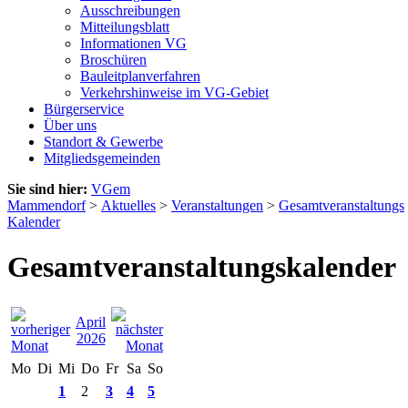
Ausschreibungen
Mitteilungsblatt
Informationen VG
Broschüren
Bauleitplanverfahren
Verkehrshinweise im VG-Gebiet
Bürgerservice
Über uns
Standort & Gewerbe
Mitgliedsgemeinden
Sie sind hier:
VGem
Mammendorf
>
Aktuelles
>
Veranstaltungen
>
Gesamtveranstaltungs
Kalender
Gesamtveranstaltungskalender
April
2026
Mo
Di
Mi
Do
Fr
Sa
So
1
2
3
4
5