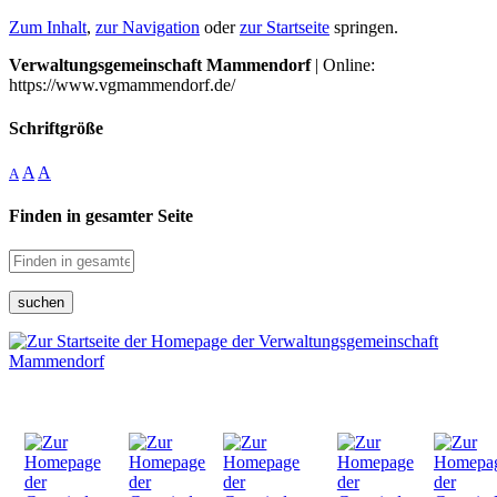
Zum Inhalt
,
zur Navigation
oder
zur Startseite
springen.
Verwaltungsgemeinschaft Mammendorf
| Online:
https://www.vgmammendorf.de/
Schriftgröße
A
A
A
Finden in gesamter Seite
suchen