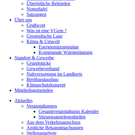
Überörtliche Behörden
Notruftafel
Satzungen
Über uns
Grußwort
Was ist eine VGem ?
Geografische Lage
Klima & Umwelt
Energienutzungsplan
Kommunale Wärmeplanung
Standort & Gewerbe
Grundstücke
Gewerbeverband
Nahversorgung im Landkreis
Breitbandausbau
Klimaschutzkonzept
Mitgliedsgemeinden
Aktuelles
Veranstaltungen
Gesamtveranstaltungs Kalender
Sitzungsangelegenheiten
Aus dem Verkehrsausschuss
Amtliche Bekanntmachungen
Stellenangebote