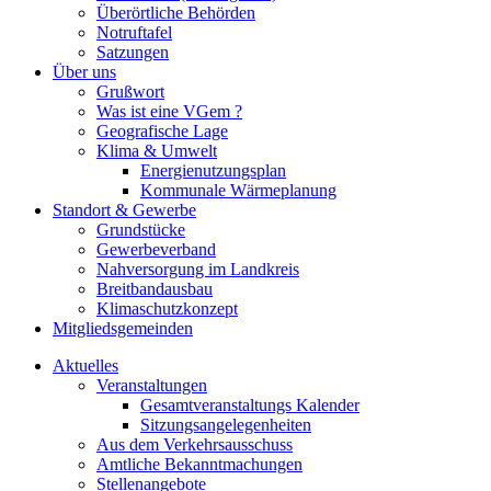
Überörtliche Behörden
Notruftafel
Satzungen
Über uns
Grußwort
Was ist eine VGem ?
Geografische Lage
Klima & Umwelt
Energienutzungsplan
Kommunale Wärmeplanung
Standort & Gewerbe
Grundstücke
Gewerbeverband
Nahversorgung im Landkreis
Breitbandausbau
Klimaschutzkonzept
Mitgliedsgemeinden
Aktuelles
Veranstaltungen
Gesamtveranstaltungs Kalender
Sitzungsangelegenheiten
Aus dem Verkehrsausschuss
Amtliche Bekanntmachungen
Stellenangebote