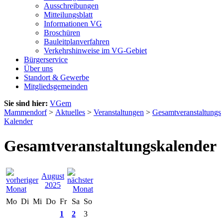
Ausschreibungen
Mitteilungsblatt
Informationen VG
Broschüren
Bauleitplanverfahren
Verkehrshinweise im VG-Gebiet
Bürgerservice
Über uns
Standort & Gewerbe
Mitgliedsgemeinden
Sie sind hier:
VGem
Mammendorf
>
Aktuelles
>
Veranstaltungen
>
Gesamtveranstaltungs
Kalender
Gesamtveranstaltungskalender
August
2025
Mo
Di
Mi
Do
Fr
Sa
So
1
2
3