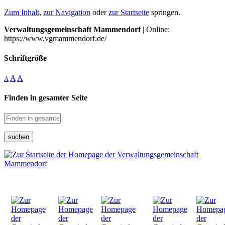
Zum Inhalt
,
zur Navigation
oder
zur Startseite
springen.
Verwaltungsgemeinschaft Mammendorf
| Online:
https://www.vgmammendorf.de/
Schriftgröße
A
A
A
Finden in gesamter Seite
suchen