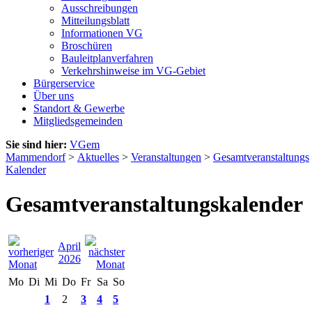
Ausschreibungen
Mitteilungsblatt
Informationen VG
Broschüren
Bauleitplanverfahren
Verkehrshinweise im VG-Gebiet
Bürgerservice
Über uns
Standort & Gewerbe
Mitgliedsgemeinden
Sie sind hier:
VGem
Mammendorf
>
Aktuelles
>
Veranstaltungen
>
Gesamtveranstaltungs
Kalender
Gesamtveranstaltungskalender
April
2026
Mo
Di
Mi
Do
Fr
Sa
So
1
2
3
4
5