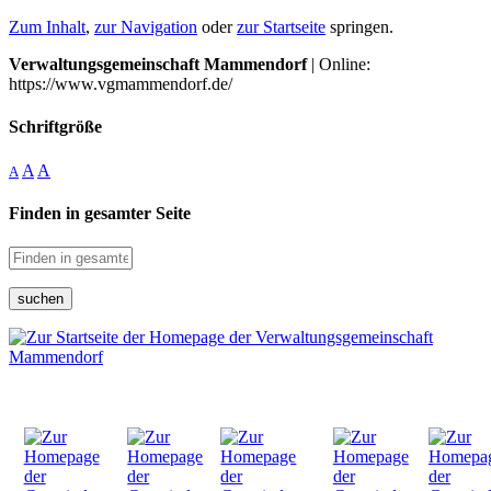
Zum Inhalt
,
zur Navigation
oder
zur Startseite
springen.
Verwaltungsgemeinschaft Mammendorf
| Online:
https://www.vgmammendorf.de/
Schriftgröße
A
A
A
Finden in gesamter Seite
suchen