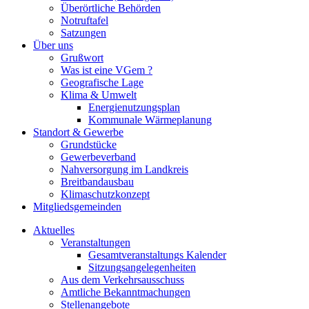
Überörtliche Behörden
Notruftafel
Satzungen
Über uns
Grußwort
Was ist eine VGem ?
Geografische Lage
Klima & Umwelt
Energienutzungsplan
Kommunale Wärmeplanung
Standort & Gewerbe
Grundstücke
Gewerbeverband
Nahversorgung im Landkreis
Breitbandausbau
Klimaschutzkonzept
Mitgliedsgemeinden
Aktuelles
Veranstaltungen
Gesamtveranstaltungs Kalender
Sitzungsangelegenheiten
Aus dem Verkehrsausschuss
Amtliche Bekanntmachungen
Stellenangebote