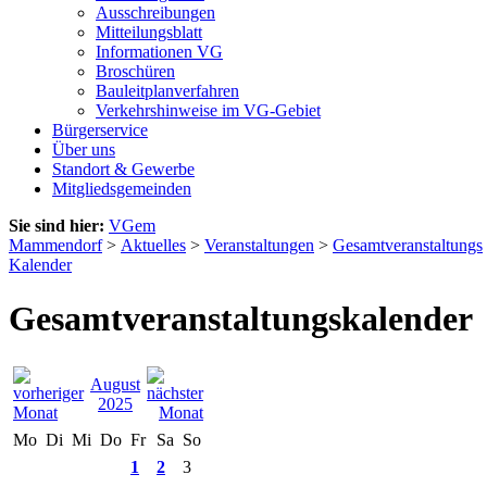
Ausschreibungen
Mitteilungsblatt
Informationen VG
Broschüren
Bauleitplanverfahren
Verkehrshinweise im VG-Gebiet
Bürgerservice
Über uns
Standort & Gewerbe
Mitgliedsgemeinden
Sie sind hier:
VGem
Mammendorf
>
Aktuelles
>
Veranstaltungen
>
Gesamtveranstaltungs
Kalender
Gesamtveranstaltungskalender
August
2025
Mo
Di
Mi
Do
Fr
Sa
So
1
2
3