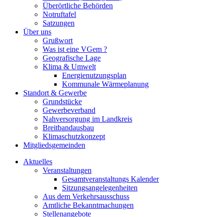
Überörtliche Behörden
Notruftafel
Satzungen
Über uns
Grußwort
Was ist eine VGem ?
Geografische Lage
Klima & Umwelt
Energienutzungsplan
Kommunale Wärmeplanung
Standort & Gewerbe
Grundstücke
Gewerbeverband
Nahversorgung im Landkreis
Breitbandausbau
Klimaschutzkonzept
Mitgliedsgemeinden
Aktuelles
Veranstaltungen
Gesamtveranstaltungs Kalender
Sitzungsangelegenheiten
Aus dem Verkehrsausschuss
Amtliche Bekanntmachungen
Stellenangebote