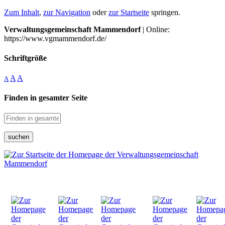
Zum Inhalt
,
zur Navigation
oder
zur Startseite
springen.
Verwaltungsgemeinschaft Mammendorf
| Online:
https://www.vgmammendorf.de/
Schriftgröße
A
A
A
Finden in gesamter Seite
suchen