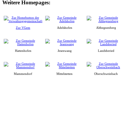
Weitere Homepages:
Zur VGem
Adelshofen
Althegnenberg
Hattenhofen
Jesenwang
Landsberied
Mammendorf
Mittelstetten
Oberschweinbach