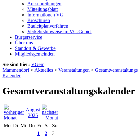
Ausschreibungen
Mitteilungsblatt
Informationen VG
Broschüren
Bauleitplanverfahren
Verkehrshinweise im VG-Gebiet
Bürgerservice
Über uns
Standort & Gewerbe
Mitgliedsgemeinden
Sie sind hier:
VGem
Mammendorf
>
Aktuelles
>
Veranstaltungen
>
Gesamtveranstaltungs
Kalender
Gesamtveranstaltungskalender
August
2025
Mo
Di
Mi
Do
Fr
Sa
So
1
2
3