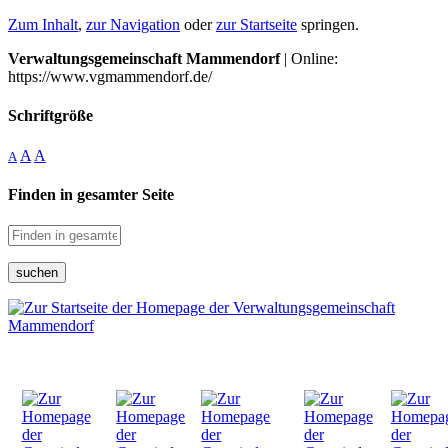
Zum Inhalt
,
zur Navigation
oder
zur Startseite
springen.
Verwaltungsgemeinschaft Mammendorf
| Online:
https://www.vgmammendorf.de/
Schriftgröße
A
A
A
Finden in gesamter Seite
suchen