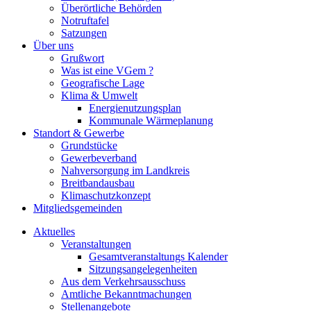
Überörtliche Behörden
Notruftafel
Satzungen
Über uns
Grußwort
Was ist eine VGem ?
Geografische Lage
Klima & Umwelt
Energienutzungsplan
Kommunale Wärmeplanung
Standort & Gewerbe
Grundstücke
Gewerbeverband
Nahversorgung im Landkreis
Breitbandausbau
Klimaschutzkonzept
Mitgliedsgemeinden
Aktuelles
Veranstaltungen
Gesamtveranstaltungs Kalender
Sitzungsangelegenheiten
Aus dem Verkehrsausschuss
Amtliche Bekanntmachungen
Stellenangebote