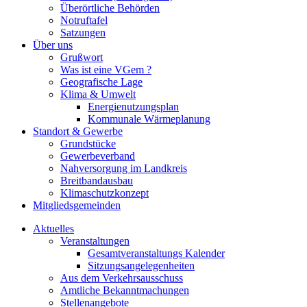
Überörtliche Behörden
Notruftafel
Satzungen
Über uns
Grußwort
Was ist eine VGem ?
Geografische Lage
Klima & Umwelt
Energienutzungsplan
Kommunale Wärmeplanung
Standort & Gewerbe
Grundstücke
Gewerbeverband
Nahversorgung im Landkreis
Breitbandausbau
Klimaschutzkonzept
Mitgliedsgemeinden
Aktuelles
Veranstaltungen
Gesamtveranstaltungs Kalender
Sitzungsangelegenheiten
Aus dem Verkehrsausschuss
Amtliche Bekanntmachungen
Stellenangebote