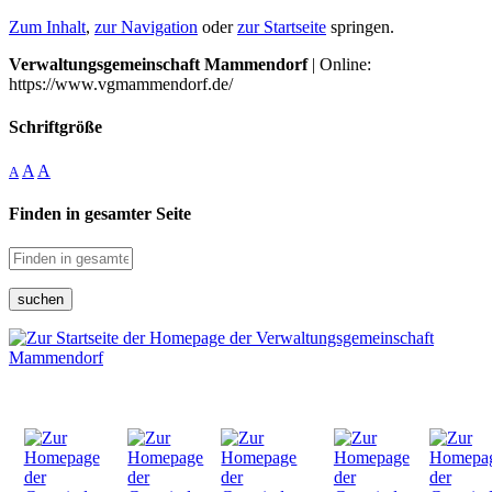
Zum Inhalt
,
zur Navigation
oder
zur Startseite
springen.
Verwaltungsgemeinschaft Mammendorf
| Online:
https://www.vgmammendorf.de/
Schriftgröße
A
A
A
Finden in gesamter Seite
suchen