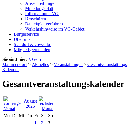
Ausschreibungen
Mitteilungsblatt
Informationen VG
Broschüren
Bauleitplanverfahren
Verkehrshinweise im VG-Gebiet
Bürgerservice
Über uns
Standort & Gewerbe
Mitgliedsgemeinden
Sie sind hier:
VGem
Mammendorf
>
Aktuelles
>
Veranstaltungen
>
Gesamtveranstaltungs
Kalender
Gesamtveranstaltungskalender
August
2025
Mo
Di
Mi
Do
Fr
Sa
So
1
2
3