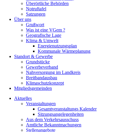
Überörtliche Behörden
Notruftafel
Satzungen
Über uns
Grußwort
Was ist eine VGem ?
Geografische Lage
Klima & Umwelt
Energienutzungsplan
Kommunale Wärmeplanung
Standort & Gewerbe
Grundstücke
Gewerbeverband
Nahversorgung im Landkreis
Breitbandausbau
Klimaschutzkonzept
Mitgliedsgemeinden
Aktuelles
Veranstaltungen
Gesamtveranstaltungs Kalender
Sitzungsangelegenheiten
Aus dem Verkehrsausschuss
Amtliche Bekanntmachungen
Stellenangebote