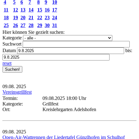
4
5
6
7
8
9
10
11
12
13
14
15
16
17
18
19
20
21
22
23
24
25
26
27
28
29
30
31
Hier können Sie gezielt suchen:
Kategorie
Suchwort
Datum
bis:
reset
09.08.
2025
Vereinsgrillfest
Termin:
09.08.2025 18:00 Uhr
Kategorie:
Grillfest
Ort:
Kreislehrgarten Adelshofen
09.08.
2025
Open-Air-Wattrennen der Liedertafel Günzlhofen im Schulhof