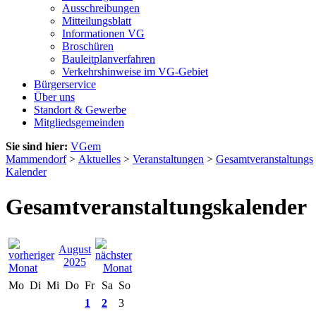
Ausschreibungen
Mitteilungsblatt
Informationen VG
Broschüren
Bauleitplanverfahren
Verkehrshinweise im VG-Gebiet
Bürgerservice
Über uns
Standort & Gewerbe
Mitgliedsgemeinden
Sie sind hier:
VGem
Mammendorf
>
Aktuelles
>
Veranstaltungen
>
Gesamtveranstaltungs
Kalender
Gesamtveranstaltungskalender
August
2025
Mo
Di
Mi
Do
Fr
Sa
So
1
2
3