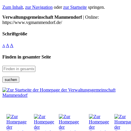
Zum Inhalt
,
zur Navigation
oder
zur Startseite
springen.
Verwaltungsgemeinschaft Mammendorf
| Online:
https://www.vgmammendorf.de/
Schriftgröße
A
A
A
Finden in gesamter Seite
suchen