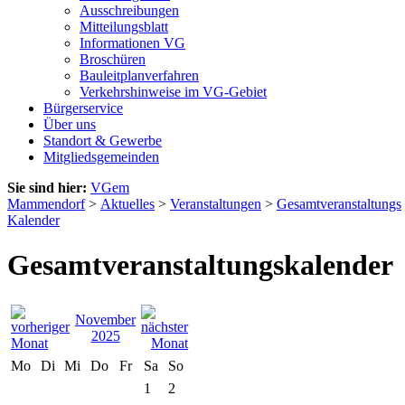
Ausschreibungen
Mitteilungsblatt
Informationen VG
Broschüren
Bauleitplanverfahren
Verkehrshinweise im VG-Gebiet
Bürgerservice
Über uns
Standort & Gewerbe
Mitgliedsgemeinden
Sie sind hier:
VGem
Mammendorf
>
Aktuelles
>
Veranstaltungen
>
Gesamtveranstaltungs
Kalender
Gesamtveranstaltungskalender
November
2025
Mo
Di
Mi
Do
Fr
Sa
So
1
2