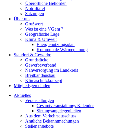
Überörtliche Behörden
Notruftafel
Satzungen
Über uns
Grußwort
Was ist eine VGem ?
Geografische Lage
Klima & Umwelt
Energienutzungsplan
Kommunale Wärmeplanung
Standort & Gewerbe
Grundstücke
Gewerbeverband
Nahversorgung im Landkreis
Breitbandausbau
Klimaschutzkonzept
Mitgliedsgemeinden
Aktuelles
Veranstaltungen
Gesamtveranstaltungs Kalender
Sitzungsangelegenheiten
Aus dem Verkehrsausschuss
Amtliche Bekanntmachungen
Stellenangebote