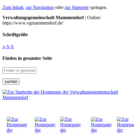
Zum Inhalt
,
zur Navigation
oder
zur Startseite
springen.
Verwaltungsgemeinschaft Mammendorf
| Online:
https://www.vgmammendorf.de/
Schriftgröße
A
A
A
Finden in gesamter Seite
suchen