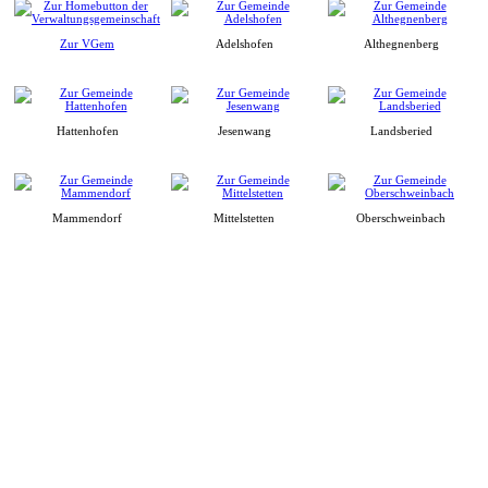
Zur VGem
Adelshofen
Althegnenberg
Hattenhofen
Jesenwang
Landsberied
Mammendorf
Mittelstetten
Oberschweinbach