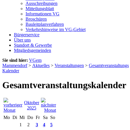
Ausschreibungen
Mitteilungsblatt
Informationen VG
Broschüren
Bauleitplanverfahren
Verkehrshinweise im VG-Gebiet
Bürgerservice
Über uns
Standort & Gewerbe
Mitgliedsgemeinden
Sie sind hier:
VGem
Mammendorf
>
Aktuelles
>
Veranstaltungen
>
Gesamtveranstaltungs
Kalender
Gesamtveranstaltungskalender
Oktober
2025
Mo
Di
Mi
Do
Fr
Sa
So
1
2
3
4
5