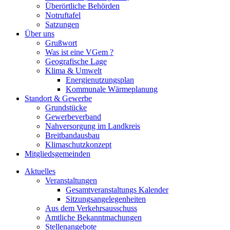
Überörtliche Behörden
Notruftafel
Satzungen
Über uns
Grußwort
Was ist eine VGem ?
Geografische Lage
Klima & Umwelt
Energienutzungsplan
Kommunale Wärmeplanung
Standort & Gewerbe
Grundstücke
Gewerbeverband
Nahversorgung im Landkreis
Breitbandausbau
Klimaschutzkonzept
Mitgliedsgemeinden
Aktuelles
Veranstaltungen
Gesamtveranstaltungs Kalender
Sitzungsangelegenheiten
Aus dem Verkehrsausschuss
Amtliche Bekanntmachungen
Stellenangebote