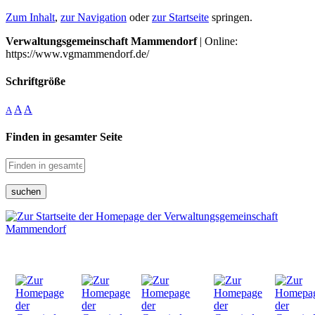
Zum Inhalt
,
zur Navigation
oder
zur Startseite
springen.
Verwaltungsgemeinschaft Mammendorf
| Online:
https://www.vgmammendorf.de/
Schriftgröße
A
A
A
Finden in gesamter Seite
suchen