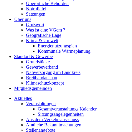
Überörtliche Behörden
Notruftafel
Satzungen
Über uns
Grußwort
Was ist eine VGem ?
Geografische Lage
Klima & Umwelt
Energienutzungsplan
Kommunale Wärmeplanung
Standort & Gewerbe
Grundstücke
Gewerbeverband
Nahversorgung im Landkreis
Breitbandausbau
Klimaschutzkonzept
Mitgliedsgemeinden
Aktuelles
Veranstaltungen
Gesamtveranstaltungs Kalender
Sitzungsangelegenheiten
Aus dem Verkehrsausschuss
Amtliche Bekanntmachungen
Stellenangebote