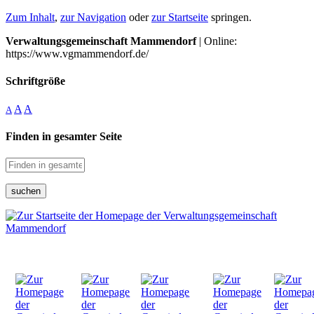
Zum Inhalt
,
zur Navigation
oder
zur Startseite
springen.
Verwaltungsgemeinschaft Mammendorf
| Online:
https://www.vgmammendorf.de/
Schriftgröße
A
A
A
Finden in gesamter Seite
suchen