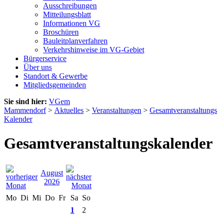
Ausschreibungen
Mitteilungsblatt
Informationen VG
Broschüren
Bauleitplanverfahren
Verkehrshinweise im VG-Gebiet
Bürgerservice
Über uns
Standort & Gewerbe
Mitgliedsgemeinden
Sie sind hier:
VGem
Mammendorf
>
Aktuelles
>
Veranstaltungen
>
Gesamtveranstaltungs
Kalender
Gesamtveranstaltungskalender
August
2026
Mo
Di
Mi
Do
Fr
Sa
So
1
2