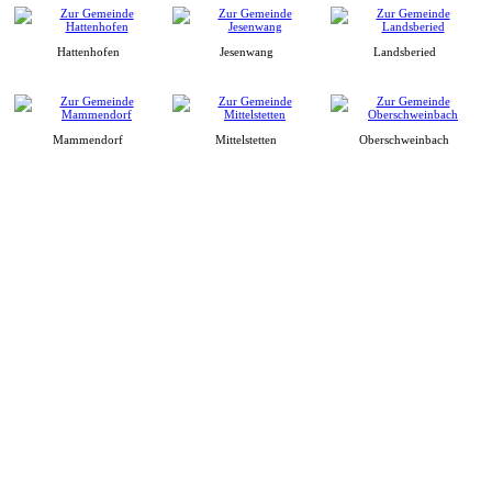
Hattenhofen
Jesenwang
Landsberied
Mammendorf
Mittelstetten
Oberschweinbach