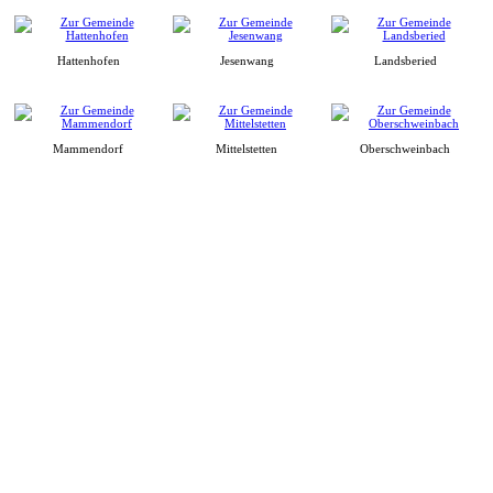
Hattenhofen
Jesenwang
Landsberied
Mammendorf
Mittelstetten
Oberschweinbach