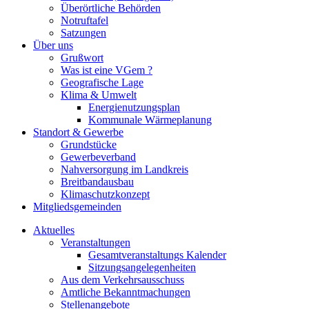
Überörtliche Behörden
Notruftafel
Satzungen
Über uns
Grußwort
Was ist eine VGem ?
Geografische Lage
Klima & Umwelt
Energienutzungsplan
Kommunale Wärmeplanung
Standort & Gewerbe
Grundstücke
Gewerbeverband
Nahversorgung im Landkreis
Breitbandausbau
Klimaschutzkonzept
Mitgliedsgemeinden
Aktuelles
Veranstaltungen
Gesamtveranstaltungs Kalender
Sitzungsangelegenheiten
Aus dem Verkehrsausschuss
Amtliche Bekanntmachungen
Stellenangebote