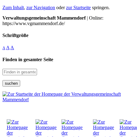
Zum Inhalt
,
zur Navigation
oder
zur Startseite
springen.
Verwaltungsgemeinschaft Mammendorf
| Online:
https://www.vgmammendorf.de/
Schriftgröße
A
A
A
Finden in gesamter Seite
suchen