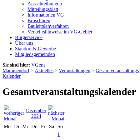
Ausschreibungen
Mitteilungsblatt
Informationen VG
Broschüren
Bauleitplanverfahren
Verkehrshinweise im VG-Gebiet
Bürgerservice
Über uns
Standort & Gewerbe
Mitgliedsgemeinden
Sie sind hier:
VGem
Mammendorf
>
Aktuelles
>
Veranstaltungen
>
Gesamtveranstaltungs
Kalender
Gesamtveranstaltungskalender
Dezember
2024
Mo
Di
Mi
Do
Fr
Sa
So
1