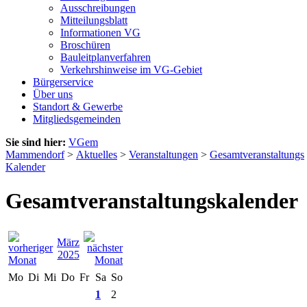
Ausschreibungen
Mitteilungsblatt
Informationen VG
Broschüren
Bauleitplanverfahren
Verkehrshinweise im VG-Gebiet
Bürgerservice
Über uns
Standort & Gewerbe
Mitgliedsgemeinden
Sie sind hier:
VGem
Mammendorf
>
Aktuelles
>
Veranstaltungen
>
Gesamtveranstaltungs
Kalender
Gesamtveranstaltungskalender
März
2025
Mo
Di
Mi
Do
Fr
Sa
So
1
2