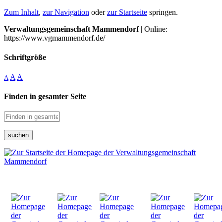
Zum Inhalt
,
zur Navigation
oder
zur Startseite
springen.
Verwaltungsgemeinschaft Mammendorf
| Online:
https://www.vgmammendorf.de/
Schriftgröße
A
A
A
Finden in gesamter Seite
suchen