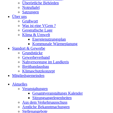
Überörtliche Behörden
Notruftafel
Satzungen
Über uns
Grußwort
Was ist eine VGem ?
Geografische Lage
Klima & Umwelt
Energienutzungsplan
Kommunale Wärmeplanung
Standort & Gewerbe
Grundstücke
Gewerbeverband
Nahversorgung im Landkreis
Breitbandausbau
Klimaschutzkonzept
Mitgliedsgemeinden
Aktuelles
Veranstaltungen
Gesamtveranstaltungs Kalender
Sitzungsangelegenheiten
Aus dem Verkehrsausschuss
Amtliche Bekanntmachungen
Stellenangebote