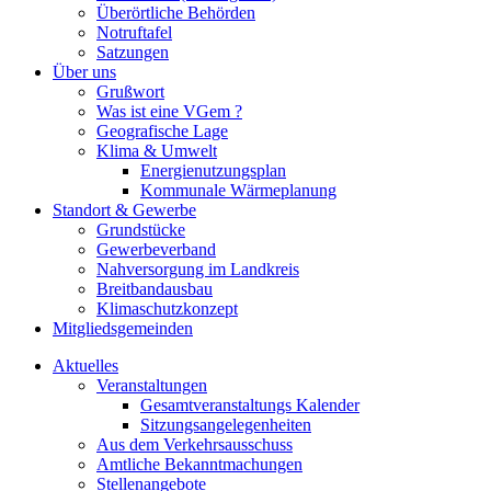
Überörtliche Behörden
Notruftafel
Satzungen
Über uns
Grußwort
Was ist eine VGem ?
Geografische Lage
Klima & Umwelt
Energienutzungsplan
Kommunale Wärmeplanung
Standort & Gewerbe
Grundstücke
Gewerbeverband
Nahversorgung im Landkreis
Breitbandausbau
Klimaschutzkonzept
Mitgliedsgemeinden
Aktuelles
Veranstaltungen
Gesamtveranstaltungs Kalender
Sitzungsangelegenheiten
Aus dem Verkehrsausschuss
Amtliche Bekanntmachungen
Stellenangebote