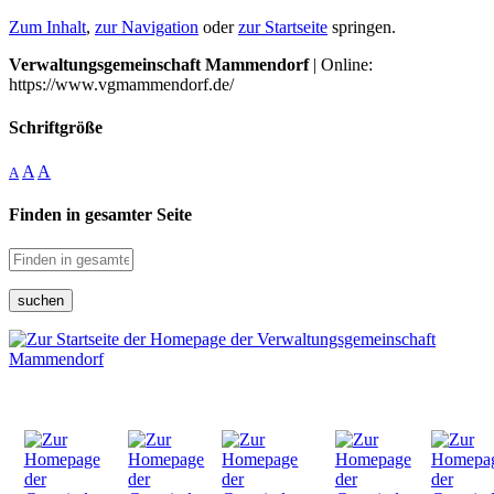
Zum Inhalt
,
zur Navigation
oder
zur Startseite
springen.
Verwaltungsgemeinschaft Mammendorf
| Online:
https://www.vgmammendorf.de/
Schriftgröße
A
A
A
Finden in gesamter Seite
suchen