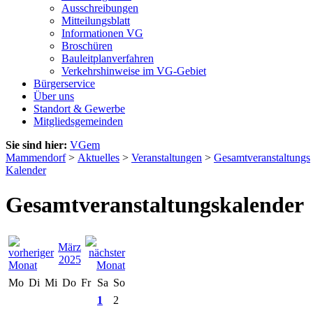
Ausschreibungen
Mitteilungsblatt
Informationen VG
Broschüren
Bauleitplanverfahren
Verkehrshinweise im VG-Gebiet
Bürgerservice
Über uns
Standort & Gewerbe
Mitgliedsgemeinden
Sie sind hier:
VGem
Mammendorf
>
Aktuelles
>
Veranstaltungen
>
Gesamtveranstaltungs
Kalender
Gesamtveranstaltungskalender
März
2025
Mo
Di
Mi
Do
Fr
Sa
So
1
2