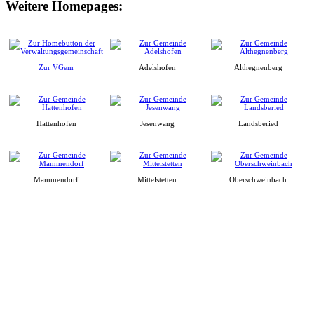
Weitere Homepages:
Zur VGem
Adelshofen
Althegnenberg
Hattenhofen
Jesenwang
Landsberied
Mammendorf
Mittelstetten
Oberschweinbach