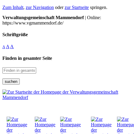
Zum Inhalt
,
zur Navigation
oder
zur Startseite
springen.
Verwaltungsgemeinschaft Mammendorf
| Online:
https://www.vgmammendorf.de/
Schriftgröße
A
A
A
Finden in gesamter Seite
suchen