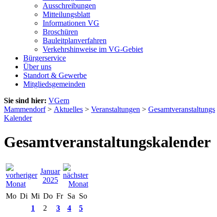
Ausschreibungen
Mitteilungsblatt
Informationen VG
Broschüren
Bauleitplanverfahren
Verkehrshinweise im VG-Gebiet
Bürgerservice
Über uns
Standort & Gewerbe
Mitgliedsgemeinden
Sie sind hier:
VGem
Mammendorf
>
Aktuelles
>
Veranstaltungen
>
Gesamtveranstaltungs
Kalender
Gesamtveranstaltungskalender
Januar
2025
Mo
Di
Mi
Do
Fr
Sa
So
1
2
3
4
5