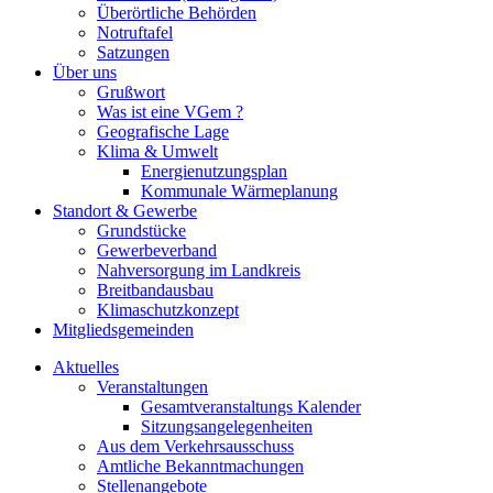
Überörtliche Behörden
Notruftafel
Satzungen
Über uns
Grußwort
Was ist eine VGem ?
Geografische Lage
Klima & Umwelt
Energienutzungsplan
Kommunale Wärmeplanung
Standort & Gewerbe
Grundstücke
Gewerbeverband
Nahversorgung im Landkreis
Breitbandausbau
Klimaschutzkonzept
Mitgliedsgemeinden
Aktuelles
Veranstaltungen
Gesamtveranstaltungs Kalender
Sitzungsangelegenheiten
Aus dem Verkehrsausschuss
Amtliche Bekanntmachungen
Stellenangebote