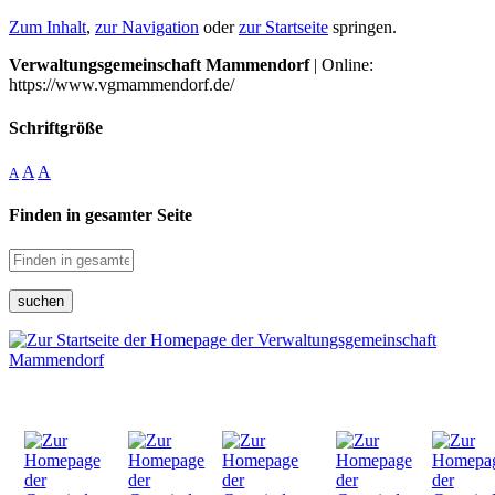
Zum Inhalt
,
zur Navigation
oder
zur Startseite
springen.
Verwaltungsgemeinschaft Mammendorf
| Online:
https://www.vgmammendorf.de/
Schriftgröße
A
A
A
Finden in gesamter Seite
suchen