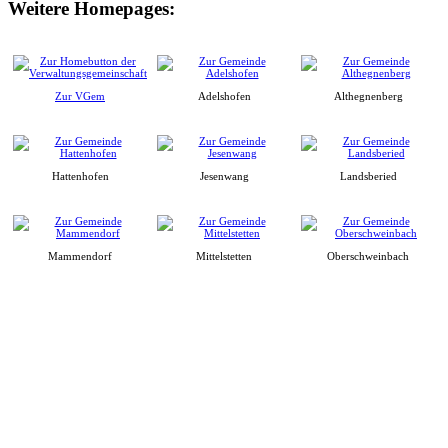
Weitere Homepages:
Zur VGem
Adelshofen
Althegnenberg
Hattenhofen
Jesenwang
Landsberied
Mammendorf
Mittelstetten
Oberschweinbach