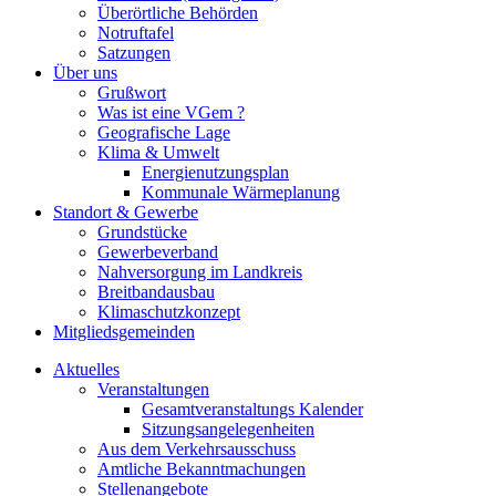
Überörtliche Behörden
Notruftafel
Satzungen
Über uns
Grußwort
Was ist eine VGem ?
Geografische Lage
Klima & Umwelt
Energienutzungsplan
Kommunale Wärmeplanung
Standort & Gewerbe
Grundstücke
Gewerbeverband
Nahversorgung im Landkreis
Breitbandausbau
Klimaschutzkonzept
Mitgliedsgemeinden
Aktuelles
Veranstaltungen
Gesamtveranstaltungs Kalender
Sitzungsangelegenheiten
Aus dem Verkehrsausschuss
Amtliche Bekanntmachungen
Stellenangebote