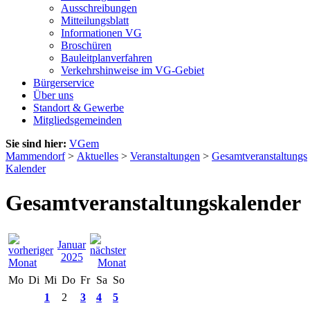
Ausschreibungen
Mitteilungsblatt
Informationen VG
Broschüren
Bauleitplanverfahren
Verkehrshinweise im VG-Gebiet
Bürgerservice
Über uns
Standort & Gewerbe
Mitgliedsgemeinden
Sie sind hier:
VGem
Mammendorf
>
Aktuelles
>
Veranstaltungen
>
Gesamtveranstaltungs
Kalender
Gesamtveranstaltungskalender
Januar
2025
Mo
Di
Mi
Do
Fr
Sa
So
1
2
3
4
5