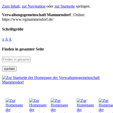
Zum Inhalt
,
zur Navigation
oder
zur Startseite
springen.
Verwaltungsgemeinschaft Mammendorf
| Online:
https://www.vgmammendorf.de/
Schriftgröße
A
A
A
Finden in gesamter Seite
suchen