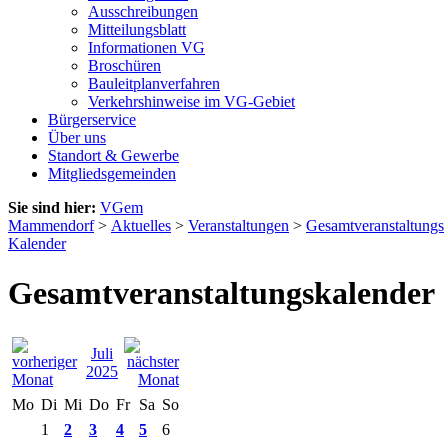
Ausschreibungen
Mitteilungsblatt
Informationen VG
Broschüren
Bauleitplanverfahren
Verkehrshinweise im VG-Gebiet
Bürgerservice
Über uns
Standort & Gewerbe
Mitgliedsgemeinden
Sie sind hier:
VGem
Mammendorf
>
Aktuelles
>
Veranstaltungen
>
Gesamtveranstaltungs
Kalender
Gesamtveranstaltungskalender
Juli
2025
Mo
Di
Mi
Do
Fr
Sa
So
1
2
3
4
5
6