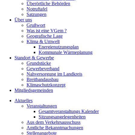
Überörtliche Behörden
Notruftafel
Satzungen
Über uns
Grußwort
Was ist eine VGem ?
Geografische Lage
Klima & Umwelt
Energienutzungsplan
Kommunale Wärmeplanung
Standort & Gewerbe
Grundstücke
Gewerbeverband
Nahversorgung im Landkreis
Breitbandausbau
Klimaschutzkonzept
Mitgliedsgemeinden
Aktuelles
Veranstaltungen
Gesamtveranstaltungs Kalender
Sitzungsangelegenheiten
Aus dem Verkehrsausschuss
Amtliche Bekanntmachungen
Stellenangebote