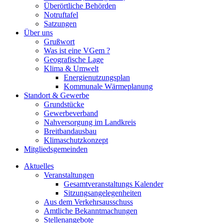
Überörtliche Behörden
Notruftafel
Satzungen
Über uns
Grußwort
Was ist eine VGem ?
Geografische Lage
Klima & Umwelt
Energienutzungsplan
Kommunale Wärmeplanung
Standort & Gewerbe
Grundstücke
Gewerbeverband
Nahversorgung im Landkreis
Breitbandausbau
Klimaschutzkonzept
Mitgliedsgemeinden
Aktuelles
Veranstaltungen
Gesamtveranstaltungs Kalender
Sitzungsangelegenheiten
Aus dem Verkehrsausschuss
Amtliche Bekanntmachungen
Stellenangebote