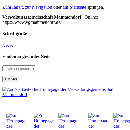
Zum Inhalt
,
zur Navigation
oder
zur Startseite
springen.
Verwaltungsgemeinschaft Mammendorf
| Online:
https://www.vgmammendorf.de/
Schriftgröße
A
A
A
Finden in gesamter Seite
suchen