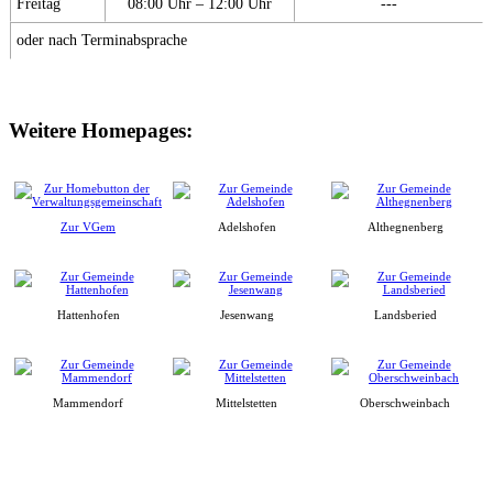
Freitag
08:00 Uhr – 12:00 Uhr
---
oder nach Terminabsprache
Weitere Homepages:
Zur VGem
Adelshofen
Althegnenberg
Hattenhofen
Jesenwang
Landsberied
Mammendorf
Mittelstetten
Oberschweinbach