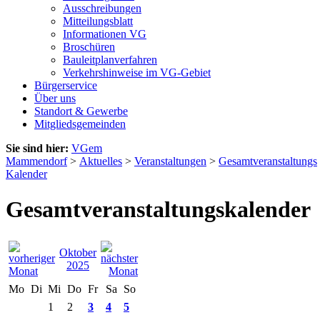
Ausschreibungen
Mitteilungsblatt
Informationen VG
Broschüren
Bauleitplanverfahren
Verkehrshinweise im VG-Gebiet
Bürgerservice
Über uns
Standort & Gewerbe
Mitgliedsgemeinden
Sie sind hier:
VGem
Mammendorf
>
Aktuelles
>
Veranstaltungen
>
Gesamtveranstaltungs
Kalender
Gesamtveranstaltungskalender
Oktober
2025
Mo
Di
Mi
Do
Fr
Sa
So
1
2
3
4
5