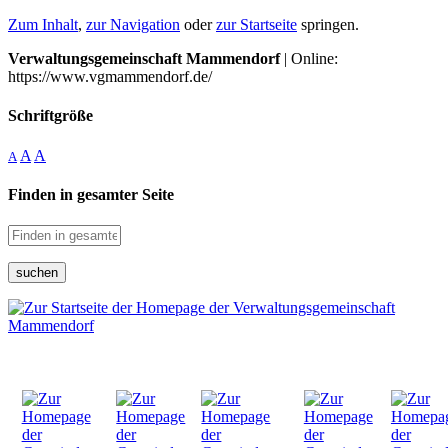
Zum Inhalt
,
zur Navigation
oder
zur Startseite
springen.
Verwaltungsgemeinschaft Mammendorf
| Online:
https://www.vgmammendorf.de/
Schriftgröße
A
A
A
Finden in gesamter Seite
suchen