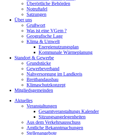
Überörtliche Behörden
Notruftafel
Satzungen
Über uns
Grußwort
Was ist eine VGem ?
Geografische Lage
Klima & Umwelt
Energienutzungsplan
Kommunale Wärmeplanung
Standort & Gewerbe
Grundstücke
Gewerbeverband
Nahversorgung im Landkreis
Breitbandausbau
Klimaschutzkonzept
Mitgliedsgemeinden
Aktuelles
Veranstaltungen
Gesamtveranstaltungs Kalender
Sitzungsangelegenheiten
Aus dem Verkehrsausschuss
Amtliche Bekanntmachungen
Stellenangebote