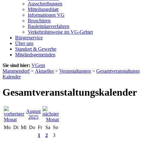
Ausschreibungen
Mitteilungsblatt
Informationen VG
Broschüren
Bauleitplanverfahren
Verkehrshinweise im VG-Gebiet
Bürgerservice
Über uns
Standort & Gewerbe
Mitgliedsgemeinden
Sie sind hier:
VGem
Mammendorf
>
Aktuelles
>
Veranstaltungen
>
Gesamtveranstaltungs
Kalender
Gesamtveranstaltungskalender
August
2025
Mo
Di
Mi
Do
Fr
Sa
So
1
2
3